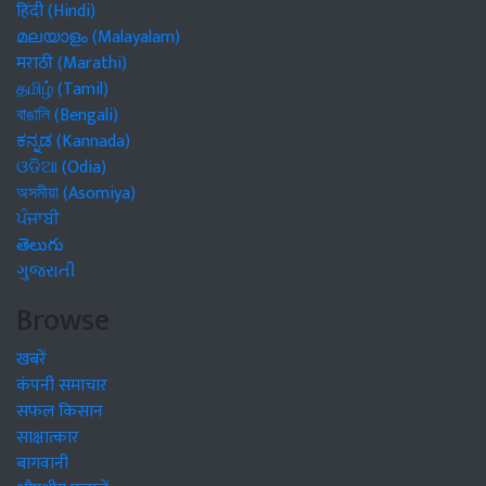
हिंदी (Hindi)
മലയാളം (Malayalam)
मराठी (Marathi)
தமிழ் (Tamil)
বাঙালি (Bengali)
ಕನ್ನಡ (Kannada)
ଓଡିଆ (Odia)
অসমীয়া (Asomiya)
ਪੰਜਾਬੀ
తెలుగు
ગુજરાતી
Browse
खबरें
कंपनी समाचार
सफल किसान
साक्षात्कार
बागवानी