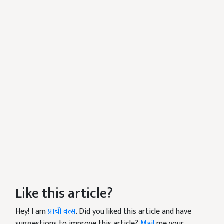
Like this article?
Hey! I am
प्राची वत्स
. Did you liked this article and have
suggestions to improve this article?
Mail
me your