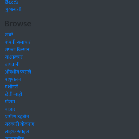
తెలుగు
ગુજરાતી
Browse
खबरें
कंपनी समाचार
सफल किसान
साक्षात्कार
बागवानी
औषधीय फसलें
पशुपालन
मशीनरी
खेती-बाड़ी
मौसम
बाजार
ग्रामीण उद्द्योग
सरकारी योजनाएं
लाइफ स्टाइल