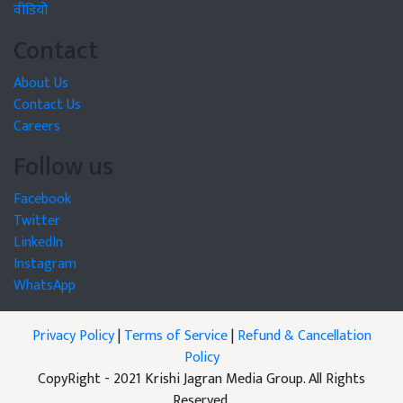
वीडियो
Contact
About Us
Contact Us
Careers
Follow us
Facebook
Twitter
LinkedIn
Instagram
WhatsApp
Privacy Policy
|
Terms of Service
|
Refund & Cancellation
Policy
CopyRight - 2021 Krishi Jagran Media Group. All Rights
Reserved.