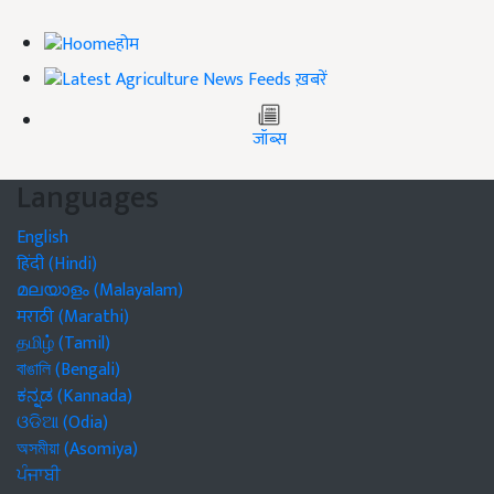
होम
ख़बरें
जॉब्स
Languages
English
हिंदी (Hindi)
മലയാളം (Malayalam)
मराठी (Marathi)
தமிழ் (Tamil)
বাঙালি (Bengali)
ಕನ್ನಡ (Kannada)
ଓଡିଆ (Odia)
অসমীয়া (Asomiya)
ਪੰਜਾਬੀ