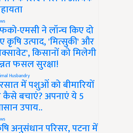
हायता
ws
फको-एमसी ने लॉन्च किए दो
ए कृषि उत्पाद, 'मित्सुकी' और
नेक्सावेट', किसानों को मिलेगी
न्नत फसल सुरक्षा!
imal Husbandry
रसात में पशुओं को बीमारियों
े कैसे बचाएं? अपनाएं ये 5
सान उपाय..
ws
ृषि अनुसंधान परिसर, पटना में