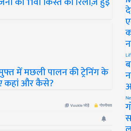
द
ए
क
न
Li
ब
्त में मछली पालन की ट्रेनिंग के
न
ए कहां और कैसे?
आ
Ne
ग
स
ल