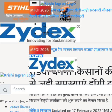
MFOI 2026
होम
ख़बरें
मौसम
खेती-बाड़ी
सरकारी योजना
गैलरी
वीडियो
मासिक पत्रिका
डायरेक्टरी
हिंदी
MFOI 2026
न्यूज़ रैप
सफल किसान
बाजार
साक्षात्कार
क
Home
ख़बरें
रेडियो बनेगा किसानों की
से जुड़ी समस्याएं होंगी द
किसानों की आवाज को बुलंद करने के लिए शेर-ए-कश्मीर यूनि
किसान रेड़ियो कार्यक्रम को शुरू करने का ऐलान किया है.
#Top on Krishi Jagran
सफल किसान
लोकेश निरवाल
Updated on 17 February, 2022 11:31