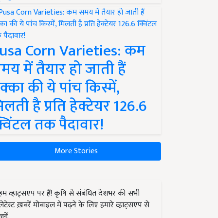
usa Corn Varieties: कम
मय में तैयार हो जाती हैं
क्का की ये पांच किस्में,
िलती है प्रति हेक्टेयर 126.6
्विंटल तक पैदावार!
More Stories
हम व्हाट्सएप पर हैं! कृषि से संबंधित देशभर की सभी
लेटेस्ट ख़बरें मोबाइल में पढ़ने के लिए हमारे व्हाट्सएप से
जुड़ें.