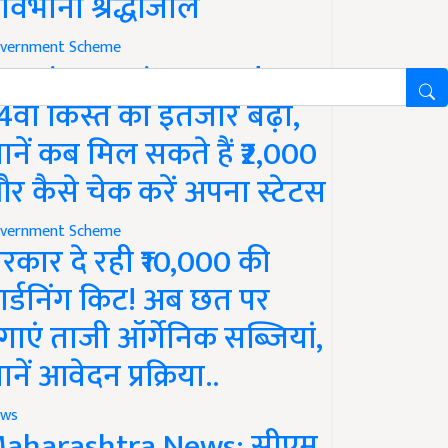
ावभीनी श्रद्धांजलि
vernment Scheme
M Kisan Yojana Update:
4वीं किस्त का इंतजार बढ़ा,
ानें कब मिल सकते हैं ₹2,000
र कैसे चेक करें अपना स्टेटस
vernment Scheme
रकार दे रही ₹10,000 की
ार्डनिंग किट! अब छत पर
गाएं ताजी ऑर्गेनिक सब्जियां,
ानें आवेदन प्रक्रिया..
ws
aharashtra News: सीएम