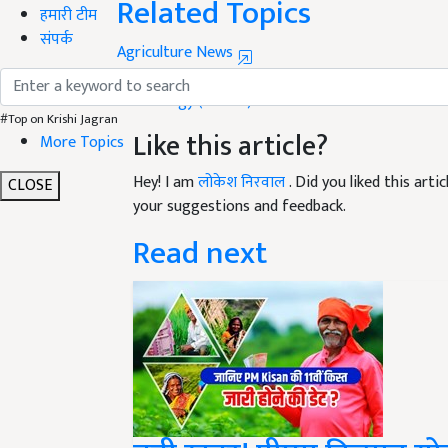
हमारी टीम
Agriculture News
संपर्क
Kisan
Radio
Radio Kisan Program
Government
S
Technology (SCAST)
SKAST
Like this article?
#Top on Krishi Jagran
More Topics
Hey! I am
लोकेश निरवाल
. Did you liked this art
your suggestions and feedback.
CLOSE
Read next
बड़ी ख़बर! पीएम किसान योजन