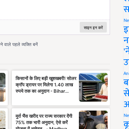
स
Ne
इ
न
'
उ
An
ब
स
आ
Ne
क