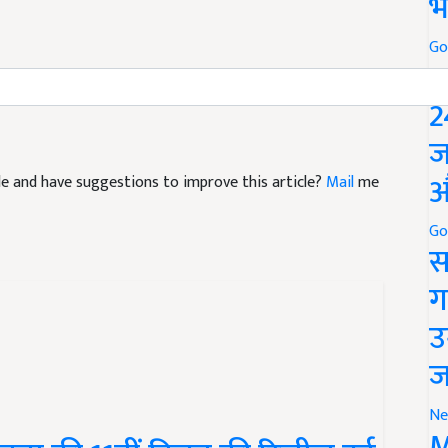
भ
Go
her-e-Kashmir University of Agricultural Sciences and
P
2
ज
icle and have suggestions to improve this article?
Mail
me
औ
Go
स
ग
उ
ज
Ne
ा की 11वीं किस्त की रिलीज़ हुई
M