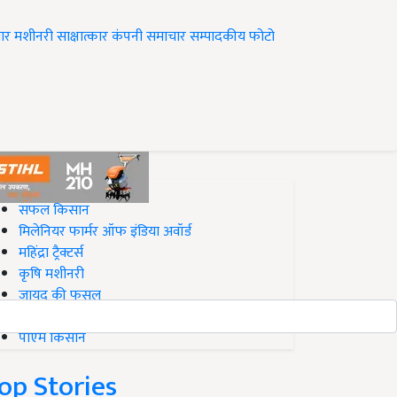
ार
मशीनरी
साक्षात्कार
कंपनी समाचार
सम्पादकीय
फोटो
op on Krishi Jagran
सफल किसान
मिलेनियर फार्मर ऑफ इंडिया अवॉर्ड
महिंद्रा ट्रैक्टर्स
कृषि मशीनरी
जायद की फसल
बिज़नेस आइडियाज
पीएम किसान
op Stories