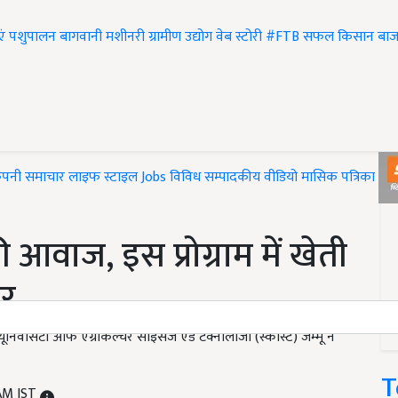
एं
पशुपालन
बागवानी
मशीनरी
ग्रामीण उद्योग
वेब स्टोरी
#FTB
सफल किसान
बाज
ंपनी समाचार
लाइफ स्टाइल
Jobs
विविध
सम्पादकीय
वीडियो
मासिक पत्रिका
#T
 आवाज, इस प्रोग्राम में खेती
ूर
वर्सिटी आफ एग्रीकल्चर साइंसेज एंड टेक्नोलोजी (स्कास्ट) जम्मू ने
T
 AM IST