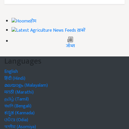
होम
ख़बरें
जॉब्स
Languages
English
हिंदी (Hindi)
മലയാളം (Malayalam)
मराठी (Marathi)
தமிழ் (Tamil)
বাঙালি (Bengali)
ಕನ್ನಡ (Kannada)
ଓଡିଆ (Odia)
অসমীয়া (Asomiya)