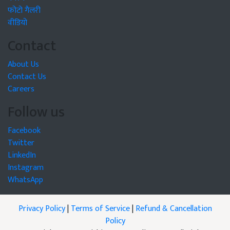
फोटो गैलरी
वीडियो
Contact
About Us
Contact Us
Careers
Follow us
Facebook
Twitter
LinkedIn
Instagram
WhatsApp
Privacy Policy
|
Terms of Service
|
Refund & Cancellation
Policy