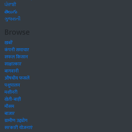
ਪੰਜਾਬੀ
తెలుగు
ગુજરાતી
Browse
खबरें
कंपनी समाचार
सफल किसान
साक्षात्कार
बागवानी
औषधीय फसलें
पशुपालन
मशीनरी
खेती-बाड़ी
मौसम
बाजार
ग्रामीण उद्द्योग
सरकारी योजनाएं