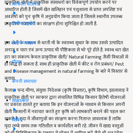
प्राकृतिक खेती में प्राकृतिक संसाधनों का विवेकपूर्ण उपयोग करने पर
सरकारी योजनाएं
आधारित होती है जिसमें खेत खलिहान एवं पशुशाला से प्राप्त अपशिष्ट एवं
अवशेषों को पुनः कृषि में अनुप्रयोग किया जाता है जिससे स्थानीय उपलब्ध
ग्रामीण उद्द्योग
प्राकृतिक संसाधनों का संरक्षण होना सुनिश्चित हो जाती है.
लाइफ स्टाइल
इस खेती के माध्यम से धरती माँ के स्वास्थ्य सुधार के साथ उससे उत्पादित
अनाज व चारा एवं अन्य उत्पाद भी पौष्टिकता से भरे पूरे होते है. स्वस्थ धरा खेत
हरा का संकल्प केवल प्राकृतिक खेती/ Natural Farming जैसी विधाओं से
मौसम
ही सिद्ध हो सकता है. साथ ही प्राकृतिक खेती में कीट व रोग प्रबंधन/ Pest
and Disease management in natural farming के बारे में विस्तार से
बताया.
कंपनी समाचार
कैलाश चन्द मीणा, संयुक्त निदेशक (कृषि विस्तार), कृषि विभाग, झालावाड़ ने
प्राकृतिक खेती पर सरकार द्वारा संचालित विभिन्न किसान हितेषी योजनाओं
साक्षात्कार
पर प्रकाश डालते हुए बताया कि इन योजनाओं के माध्यम से किसान अपनी
खेती किसानी में नवाचार करते हुए कृषि को लाभकारी बनाने की पहल कर
सकते है. मृदा में जीवाणुओं का संरक्षण करना नितान्त आवश्यक है ताकि
विविध
मृदा लम्बे समय तक गतिशील व कार्यशील बनी रहे. जीवन में खाद्य वस्तुओं