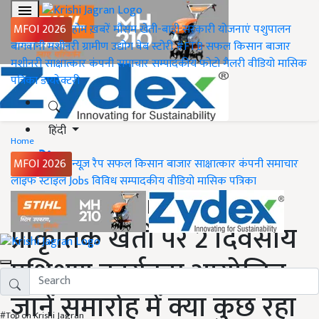
MFOI 2026
होम
ख़बरें
मौसम
खेती-बाड़ी
सरकारी योजनाएं
पशुपालन
बागवानी
मशीनरी
ग्रामीण उद्योग
वेब स्टोरी
#FTB
सफल किसान
बाजार
मशीनरी
साक्षात्कार
कंपनी समाचार
सम्पादकीय
फोटो गैलरी
वीडियो
मासिक
पत्रिका
डायरेक्टरी
हिंदी
Home
ख़बरें
MFOI 2026
न्यूज़ रैप
सफल किसान
बाजार
साक्षात्कार
कंपनी समाचार
लाइफ स्टाइल
Jobs
विविध
सम्पादकीय
वीडियो
मासिक पत्रिका
Natural Farming:
प्राकृतिक खेती पर 2 दिवसीय
प्रशिक्षण कार्यक्रम आयोजित,
जानें समारोह में क्या कुछ रहा
#Top on Krishi Jagran