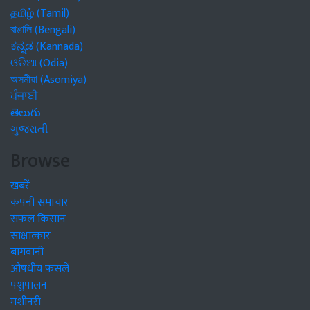
বাঙালি (Bengali)
ಕನ್ನಡ (Kannada)
ଓଡିଆ (Odia)
অসমীয়া (Asomiya)
ਪੰਜਾਬੀ
తెలుగు
ગુજરાતી
Browse
खबरें
कंपनी समाचार
सफल किसान
साक्षात्कार
बागवानी
औषधीय फसलें
पशुपालन
मशीनरी
खेती-बाड़ी