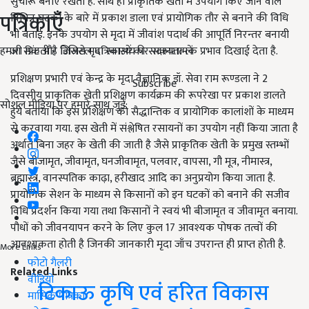
सुचारू बनाए रखता है. साथ ही प्राकृतिक खेती में उपयोग किए जाने वाले
पत्रिकाएँ
विभिन्न घटकों के बारे में प्रकाश डाला एवं प्रायोगिक तौर से बनाने की विधि
भी बताई. इनके उपयोग से मृदा में जीवांश पदार्थ की आपूर्ति निरन्तर बनायी
हमारी प्रिंट और डिजिटल पत्रिकाओं की सदस्यता लें
जा सकती है जिससे मृदा स्वास्थ्य पर सकारात्मक प्रभाव दिखाई देता है.
प्रशिक्षण प्रभारी एवं केन्द्र के मृदा वैज्ञानिक डॉ. सेवा राम रूण्डला ने 2
Subscribe
दिवसीय प्राकृतिक खेती प्रशिक्षण कार्यक्रम की रूपरेखा पर प्रकाश डालते
सोशल मीडिया पर हमारे साथ जुड़ें:
हुये बताया कि इस प्रशिक्षण को सैद्धान्तिक व प्रायोगिक कालांशों के माध्यम
से करवाया गया. इस खेती में संश्लेषित रसायनों का उपयोग नहीं किया जाता है
अर्थात बिना जहर के खेती की जाती है जैसे प्राकृतिक खेती के प्रमुख स्तम्भों
जैसे बीजामृत, जीवामृत, घनजीवामृत, पलवार, वापसा, गौ मूत्र, नीमास्त्र,
ब्रह्मास्त्र, वानस्पतिक काढ़ा, हरीखाद आदि का अनुप्रयोग किया जाता है.
प्रायोगिक सेशन के माध्यम से किसानों को इन घटकों को बनाने की सजीव
विधि प्रदर्शन किया गया तथा किसानों ने स्वयं भी बीजामृत व जीवामृत बनाया.
पौधों को जीवनयापन करने के लिए कुल 17 आवश्यक पोषक तत्वों की
आवश्यकता होती है जिनकी जानकारी मृदा जाँच उपरान्त ही प्राप्त होती है.
More Links
फोटो गैलरी
Related Links
वीडियो
टिकाऊ कृषि एवं हरित विकास
मासिक पत्रिका