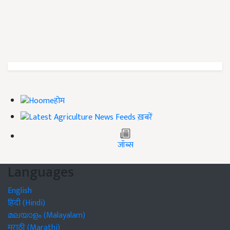
होम
ख़बरें
जॉब्स
Languages
English
हिंदी (Hindi)
മലയാളം (Malayalam)
मराठी (Marathi)
தமிழ் (Tamil)