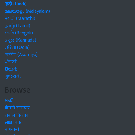
हिंदी (Hindi)
മലയാളം (Malayalam)
मराठी (Marathi)
தமிழ் (Tamil)
বাঙালি (Bengali)
ಕನ್ನಡ (Kannada)
ଓଡିଆ (Odia)
অসমীয়া (Asomiya)
ਪੰਜਾਬੀ
తెలుగు
ગુજરાતી
Browse
खबरें
कंपनी समाचार
सफल किसान
साक्षात्कार
बागवानी