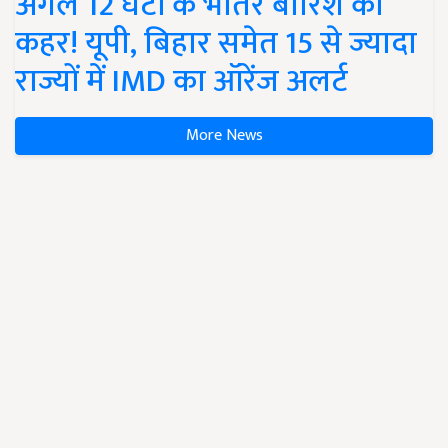
अगले 12 घंटों के भीतर बारिश का
कहर! यूपी, बिहार समेत 15 से ज्यादा
राज्यों में IMD का ऑरेंज अलर्ट
More News