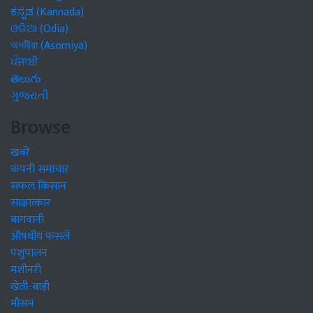
ಕನ್ನಡ (Kannada)
ଓଡିଆ (Odia)
অসমীয়া (Asomiya)
ਪੰਜਾਬੀ
తెలుగు
ગુજરાતી
Browse
खबरें
कंपनी समाचार
सफल किसान
साक्षात्कार
बागवानी
औषधीय फसलें
पशुपालन
मशीनरी
खेती-बाड़ी
मौसम