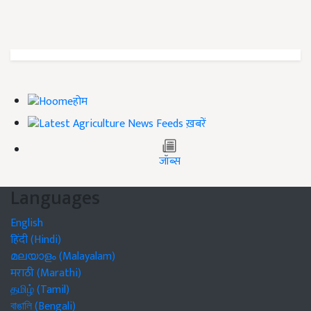
होम
ख़बरें
जॉब्स
Languages
English
हिंदी (Hindi)
മലയാളം (Malayalam)
मराठी (Marathi)
தமிழ் (Tamil)
বাঙালি (Bengali)