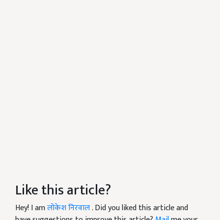
Like this article?
Hey! I am
लोकेश निरवाल
. Did you liked this article and
have suggestions to improve this article?
Mail
me your