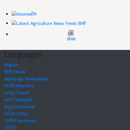
होम
ख़बरें
जॉब्स
Languages
English
हिंदी (Hindi)
മലയാളം (Malayalam)
मराठी (Marathi)
தமிழ் (Tamil)
বাঙালি (Bengali)
ಕನ್ನಡ (Kannada)
ଓଡିଆ (Odia)
অসমীয়া (Asomiya)
ਪੰਜਾਬੀ