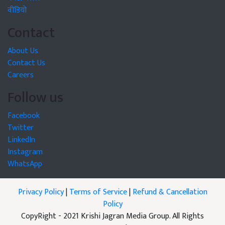
वीडियो
Contact
About Us
Contact Us
Careers
Follow us
Facebook
Twitter
LinkedIn
Instagram
WhatsApp
Privacy Policy
|
Terms of Service
|
Refund & Cancellation
Policy
CopyRight - 2021 Krishi Jagran Media Group. All Rights