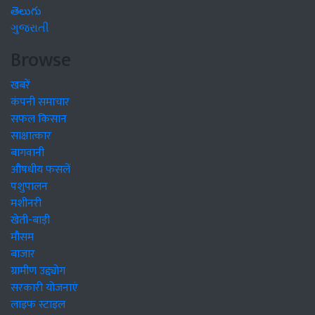
తెలుగు
ગુજરાતી
Browse
खबरें
कंपनी समाचार
सफल किसान
साक्षात्कार
बागवानी
औषधीय फसलें
पशुपालन
मशीनरी
खेती-बाड़ी
मौसम
बाजार
ग्रामीण उद्द्योग
सरकारी योजनाएं
लाइफ स्टाइल