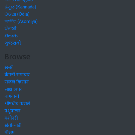
ಕನ್ನಡ (Kannada)
ଓଡିଆ (Odia)
অসমীয়া (Asomiya)
ਪੰਜਾਬੀ
తెలుగు
ગુજરાતી
Browse
खबरें
कंपनी समाचार
सफल किसान
साक्षात्कार
बागवानी
औषधीय फसलें
पशुपालन
मशीनरी
खेती-बाड़ी
मौसम