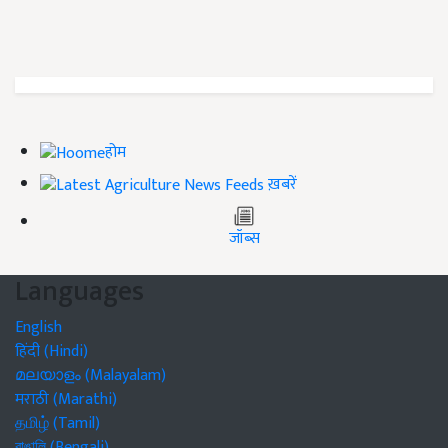
होम
ख़बरें
जॉब्स
Languages
English
हिंदी (Hindi)
മലയാളം (Malayalam)
मराठी (Marathi)
தமிழ் (Tamil)
বাঙালি (Bengali)