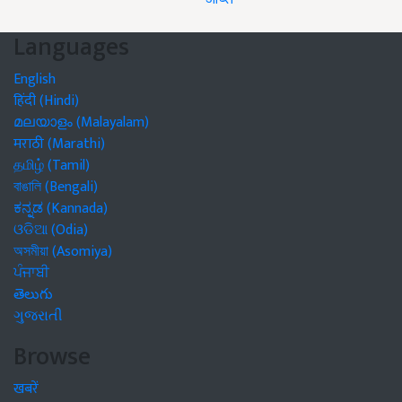
Languages
English
हिंदी (Hindi)
മലയാളം (Malayalam)
मराठी (Marathi)
தமிழ் (Tamil)
বাঙালি (Bengali)
ಕನ್ನಡ (Kannada)
ଓଡିଆ (Odia)
অসমীয়া (Asomiya)
ਪੰਜਾਬੀ
తెలుగు
ગુજરાતી
Browse
खबरें