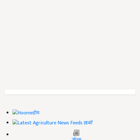
होम
ख़बरें
जॉब्स