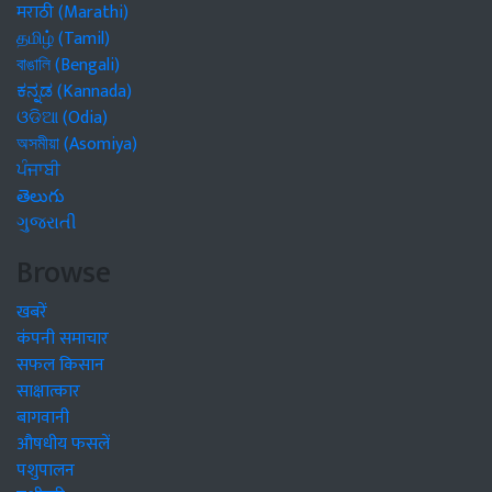
मराठी (Marathi)
தமிழ் (Tamil)
বাঙালি (Bengali)
ಕನ್ನಡ (Kannada)
ଓଡିଆ (Odia)
অসমীয়া (Asomiya)
ਪੰਜਾਬੀ
తెలుగు
ગુજરાતી
Browse
खबरें
कंपनी समाचार
सफल किसान
साक्षात्कार
बागवानी
औषधीय फसलें
पशुपालन