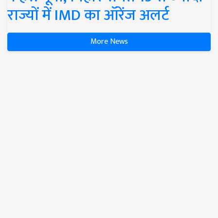
राज्यों में IMD का ऑरेंज अलर्ट
More News