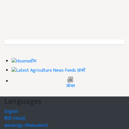
होम
ख़बरें
जॉब्स
Languages
English
हिंदी (Hindi)
മലയാളം (Malayalam)