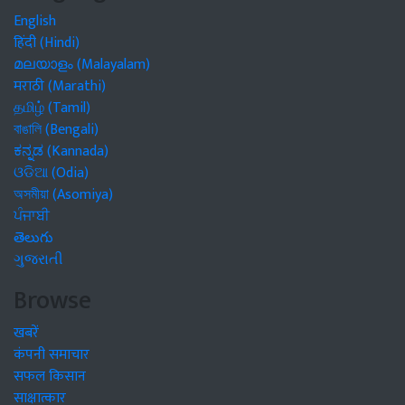
English
हिंदी (Hindi)
മലയാളം (Malayalam)
मराठी (Marathi)
தமிழ் (Tamil)
বাঙালি (Bengali)
ಕನ್ನಡ (Kannada)
ଓଡିଆ (Odia)
অসমীয়া (Asomiya)
ਪੰਜਾਬੀ
తెలుగు
ગુજરાતી
Browse
खबरें
कंपनी समाचार
सफल किसान
साक्षात्कार