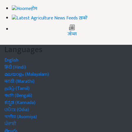
होम
ख़बरें
जॉब्स
Languages
English
हिंदी (Hindi)
മലയാളം (Malayalam)
मराठी (Marathi)
தமிழ் (Tamil)
বাঙালি (Bengali)
ಕನ್ನಡ (Kannada)
ଓଡିଆ (Odia)
অসমীয়া (Asomiya)
ਪੰਜਾਬੀ
తెలుగు