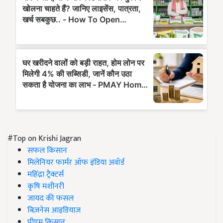
#Top on Krishi Jagran
सफल किसान
मिलेनियर फार्मर ऑफ इंडिया अवॉर्ड
महिंद्रा ट्रैक्टर्स
कृषि मशीनरी
जायद की फसल
बिज़नेस आइडियाज
पीएम किसान