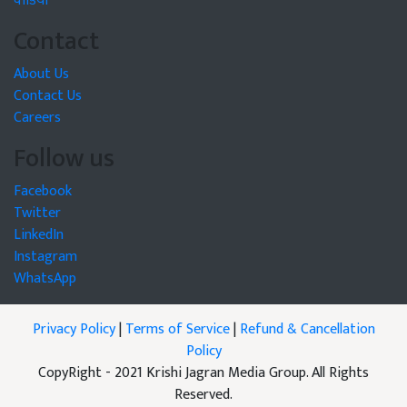
वीडियो
Contact
About Us
Contact Us
Careers
Follow us
Facebook
Twitter
LinkedIn
Instagram
WhatsApp
Privacy Policy
|
Terms of Service
|
Refund & Cancellation
Policy
CopyRight - 2021 Krishi Jagran Media Group. All Rights
Reserved.