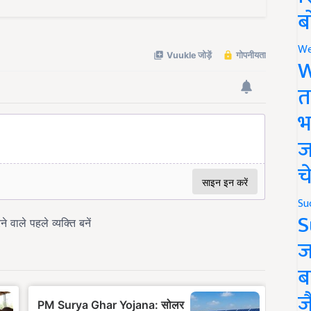
ब
We
W
त
भ
ज
च
Su
S
ज
ब
ज