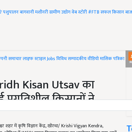
एं
पशुपालन
बागवानी
मशीनरी
ग्रामीण उद्योग
वेब स्टोरी
#FTB
सफल किसान
बाज
ंपनी समाचार
लाइफ स्टाइल
Jobs
विविध
सम्पादकीय
वीडियो
मासिक पत्रिका
#T
amridh Kisan Utsav का
प्रगतिशील किसानों ने
T
 शहर में कृषि विज्ञान केंद्र, खोरधा/ Krishi Vigyan Kendra,