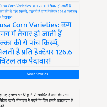
usa Corn Varieties: कम
मय में तैयार हो जाती हैं
क्का की ये पांच किस्में,
िलती है प्रति हेक्टेयर 126.6
्विंटल तक पैदावार!
More Stories
हम व्हाट्सएप पर हैं! कृषि से संबंधित देशभर की सभी
लेटेस्ट ख़बरें मोबाइल में पढ़ने के लिए हमारे व्हाट्सएप से
जुड़ें.