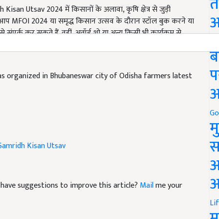
त
ए आप MFOI 2024 या समृद्ध किसान उत्सव के दौरान स्टॉल बुक करने या
अ
ंपर्क कर सकते हैं. वहीं, अवॉर्ड शो या अन्य किसी भी कार्यक्रम से
ो भरना होगा. कार्यक्रम से जुड़ी अधिक जानकारी के लिए MFOI की
Go
ब
s organized in Bhubaneswar city of Odisha farmers latest
प
अ
Go
म
Samridh Kisan Utsav
स
अ
nd have suggestions to improve this article?
Mail
me your
आ
Li
म