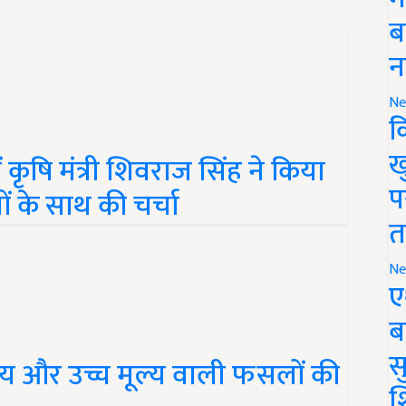
ब
न
Ne
क
में कृषि मंत्री शिवराज सिंह ने किया
ख
ं के साथ की चर्चा
प
त
Ne
ए
ब
धीय और उच्च मूल्य वाली फसलों की
सु
श