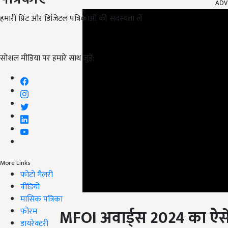
हमारी प्रिंट और डिजिटल पत्रिकाओं की सदस्यता लें
सोशल मीडिया पर हमारे साथ जुड़ें:
More Links
फोटो गैलरी
वीडियो
MFOI
अवार्ड्स
2024
का ऐसे 
मासिक पत्रिका
फोरम
डायरेक्टरी
एमएफओआई समृद्ध किसान उत्सव 2024/ MFOI Samridh Kisan