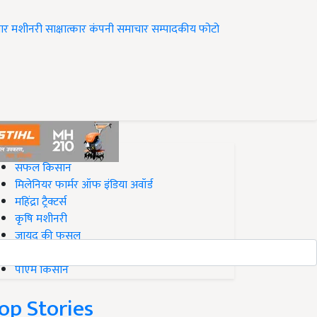
ार
मशीनरी
साक्षात्कार
कंपनी समाचार
सम्पादकीय
फोटो
op on Krishi Jagran
सफल किसान
मिलेनियर फार्मर ऑफ इंडिया अवॉर्ड
महिंद्रा ट्रैक्टर्स
कृषि मशीनरी
जायद की फसल
बिज़नेस आइडियाज
पीएम किसान
op Stories