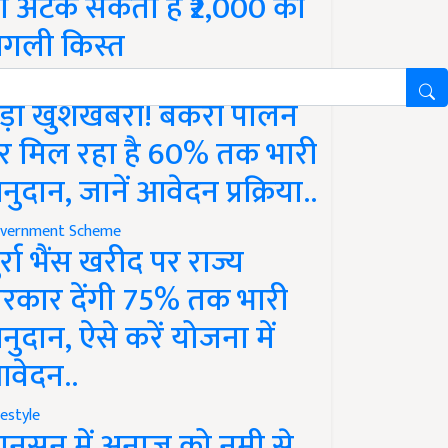
ो अटक सकती है ₹2,000 की
गली किस्त
vernment Scheme
ड़ी खुशखबरी! बकरी पालन
र मिल रहा है 60% तक भारी
नुदान, जानें आवेदन प्रक्रिया..
vernment Scheme
ुर्रा भैंस खरीद पर राज्य
रकार देंगी 75% तक भारी
नुदान, ऐसे करें योजना में
वेदन..
festyle
ानसून में अनाज को नमी से