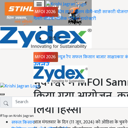
MFOI 2026
होम
ख़बरें
मौसम
खेती-बाड़ी
सरकारी योजना
गैलरी
वीडियो
मासिक पत्रिका
डायरेक्टरी
हिंदी
MFOI 2026
न्यूज़ रैप
सफल किसान
बाजार
साक्षात्कार
क
Home
ख़बरें
भुवनेश्वर में MFOI S
किया गया आयोजन, कई 
लिया हिस्सा
#Top on Krishi Jagran
आज मंगलवार के दिन (11 जून, 2024) को ओडिशा के भुवनेश्वर
सफल किसान