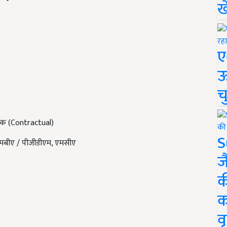
ख
ए
ऊ
च
मक (
Contractual)
S
मबीए / पीजीडीएम
,
एमसीए
ज
क
क
वृ