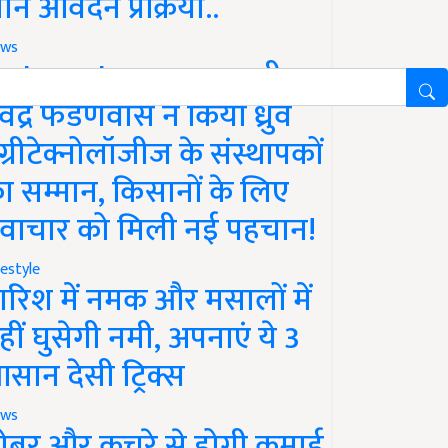
ानें आवेदन प्रक्रिया..
ws
aharashtra News: सीएम
ेवेंद्र फडणवीस ने किया ध्रुव
ग्रीटेक्नोलॉजीज के संस्थापकों
ा सम्मान, किसानों के लिए
वाचार को मिली नई पहचान!
festyle
ारिश में नमक और मसालों में
हीं घुसेगी नमी, अपनाएं ये 3
सान देसी ट्रिक्स
ws
ोबर और कचरे से होगी कमाई,