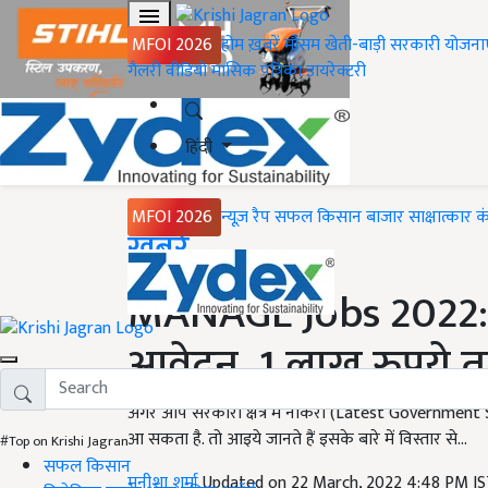
MFOI 2026
होम
ख़बरें
मौसम
खेती-बाड़ी
सरकारी योजना
गैलरी
वीडियो
मासिक पत्रिका
डायरेक्टरी
हिंदी
MFOI 2026
न्यूज़ रैप
सफल किसान
बाजार
साक्षात्कार
क
Home
ख़बरें
MANAGE Jobs 2022: विभ
आवेदन, 1 लाख रुपये त
अगर आप सरकारी क्षेत्र में नौकरी (Latest Government
आ सकता है. तो आइये जानते हैं इसके बारे में विस्तार से...
#Top on Krishi Jagran
सफल किसान
मनीशा शर्मा
Updated on 22 March, 2022 4:48 PM I