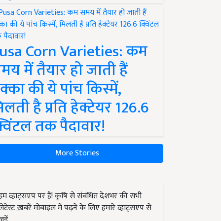
usa Corn Varieties: कम
मय में तैयार हो जाती हैं
क्का की ये पांच किस्में,
िलती है प्रति हेक्टेयर 126.6
्विंटल तक पैदावार!
More Stories
हम व्हाट्सएप पर हैं! कृषि से संबंधित देशभर की सभी
लेटेस्ट ख़बरें मोबाइल में पढ़ने के लिए हमारे व्हाट्सएप से
जुड़ें.