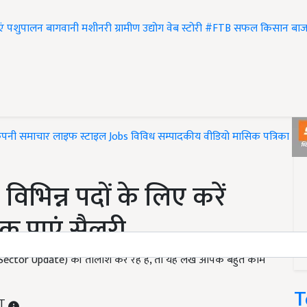
एं
पशुपालन
बागवानी
मशीनरी
ग्रामीण उद्योग
वेब स्टोरी
#FTB
सफल किसान
बाज
ंपनी समाचार
लाइफ स्टाइल
Jobs
विविध
सम्पादकीय
वीडियो
मासिक पत्रिका
#T
िन्न पदों के लिए करें
क पाएं सैलरी
 Sector Update) की तालाश कर रहे हैं, तो यह लेख आपके बहुत काम
T
ST