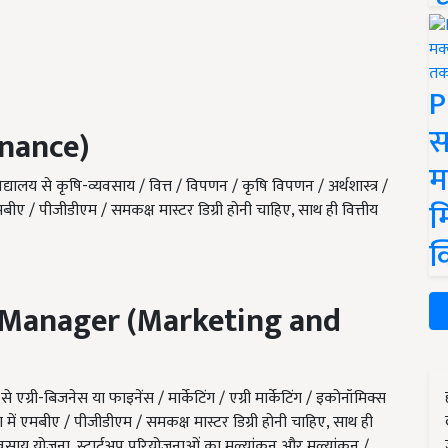
P
स
nance)
म
िद्यालय से कृषि-व्यवसाय / वित्त / विपणन / कृषि विपणन / अर्थशास्त्र /
म
ं एमबीए / पीजीडीएम / समकक्ष मास्टर डिग्री होनी चाहिए
,
साथ ही वित्तीय
क
 Manager (Marketing and
एग्री-बिजनेस या फाइनेंस / मार्केटिंग / एग्री मार्केटिंग / इकोनॉमिक्स
ा में एमबीए / पीजीडीएम / समकक्ष मास्टर डिग्री होनी चाहिए
,
साथ ही
्यवसाय योजना
,
स्टार्टअप परियोजनाओं का मूल्यांकन और मूल्यांकन /