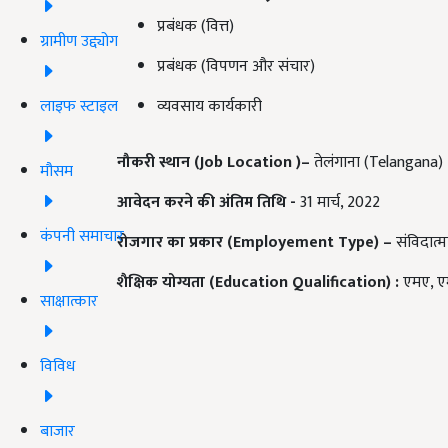
प्रबंधक (वित्त)
ग्रामीण उद्द्योग
प्रबंधक (विपणन और संचार)
लाइफ स्टाइल
व्यवसाय कार्यकारी
नौकरी स्थान (Job Location )–
तेलंगाना (
Tel
a
ng
a
na)
मौसम
आवेदन करने की अंतिम तिथि -
31 मार्च, 2022
कंपनी समाचार
रोजगार का प्रकार (Employement Type) –
संविदात्
शैक्षिक योग्यता (Education Qualification) :
एमए
,
ए
साक्षात्कार
विविध
बाजार