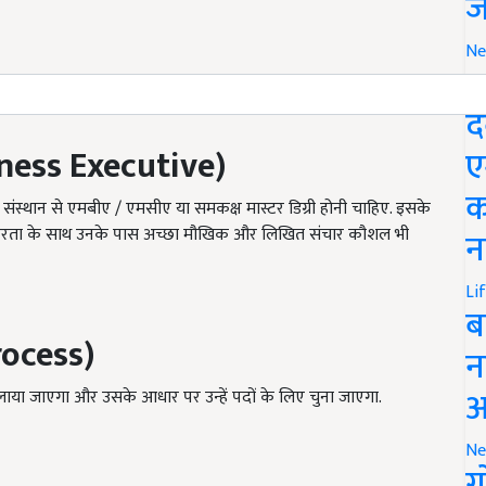
ज
Ne
M
द
ness Executive)
ए
क
त संस्थान से एमबीए / एमसीए या समकक्ष मास्टर डिग्री होनी चाहिए. इसके
्षरता के साथ उनके पास अच्छा मौखिक और लिखित संचार कौशल भी
न
Li
ब
rocess)
न
आ
ए बुलाया जाएगा और उसके आधार पर उन्हें पदों के लिए चुना जाएगा.
Ne
ग
ERTISEMENT