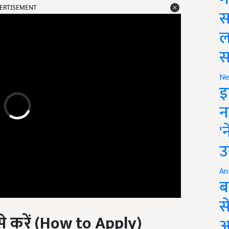
स
ल
स
Ne
इ
न
'
उ
An
ब
स
े करें
(How to Apply)
आ