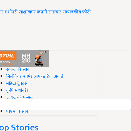
ार
मशीनरी
साक्षात्कार
कंपनी समाचार
सम्पादकीय
फोटो
op on Krishi Jagran
सफल किसान
मिलेनियर फार्मर ऑफ इंडिया अवॉर्ड
महिंद्रा ट्रैक्टर्स
कृषि मशीनरी
जायद की फसल
बिज़नेस आइडियाज
पीएम किसान
op Stories