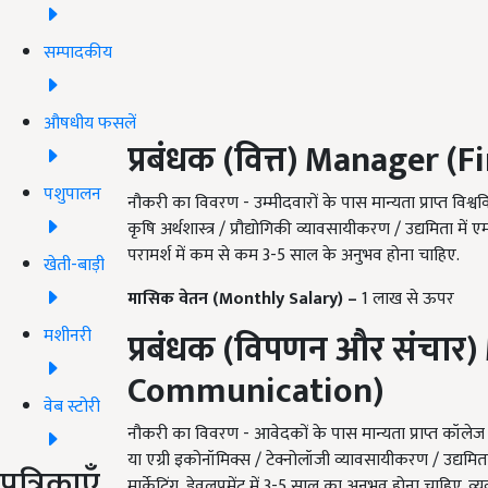
सम्पादकीय
औषधीय फसलें
प्रबंधक (वित्त)
Manager (Fi
पशुपालन
नौकरी का विवरण - उम्मीदवारों के पास मान्यता प्राप्त विश्वव
कृषि अर्थशास्त्र / प्रौद्योगिकी व्यावसायीकरण / उद्यमिता मे
परामर्श में कम से कम 3-5 साल के अनुभव होना चाहिए.
खेती-बाड़ी
मासिक वेतन (Monthly Salary) –
1 लाख से ऊपर
मशीनरी
प्रबंधक
(
विपणन और संचार
)
Communication)
वेब स्टोरी
नौकरी का विवरण - आवेदकों के पास मान्यता प्राप्त कॉलेज से 
या एग्री इकोनॉमिक्स / टेक्नोलॉजी व्यावसायीकरण / उद्यमित
पत्रिकाएँ
मार्केटिंग
,
डेवलपमेंट में 3-5 साल का अनुभव होना चाहिए. व