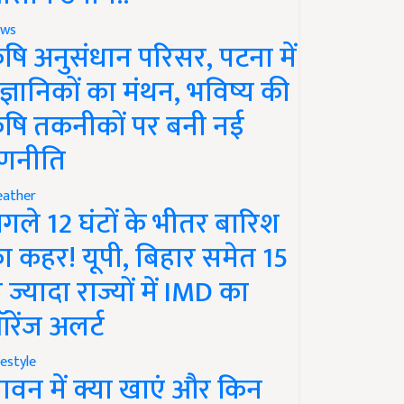
ws
ृषि अनुसंधान परिसर, पटना में
ैज्ञानिकों का मंथन, भविष्य की
ृषि तकनीकों पर बनी नई
णनीति
ather
गले 12 घंटों के भीतर बारिश
ा कहर! यूपी, बिहार समेत 15
े ज्यादा राज्यों में IMD का
रेंज अलर्ट
festyle
ावन में क्या खाएं और किन