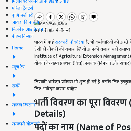
मिलेनियर फार्मर ऑफ इंडिया अवॉर्ड
महिंद्रा ट्रैक्टर्स
कृषि मशीनरी
जायद की फसल
बिज़नेस आइडियाज
सरकारी क्षेत्र में नौकरी
पीएम किसान
भारत में कई
सरकारी नौकरियां
हैं, जो कर्मचारियों को अच्
Home
ऐसी ही नौकरी की तलाश है? तो आपकी तलाश यहीं समाप्त होती
Institute of Agricultural Extension Management), जि
योजना के तहत प्रबंधक (वित्त), प्रबंधक (विपणन और संचार
न्यूज़ रैप
जिसकी आवेदन प्रक्रिया भी शुरू हो गई है. इसके लिए इच्
खबरें
लिए आवेदन करना चाहिए.
भर्ती विवरण का पूरा विवरण
सफल किसान
Details)
पदों का नाम (N
ame of Pos
सरकारी योजनाएं