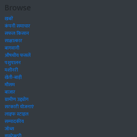
Browse
खबरें
कंपनी समाचार
सफल किसान
साक्षात्कार
बागवानी
औषधीय फसलें
पशुपालन
मशीनरी
खेती-बाड़ी
मौसम
बाजार
ग्रामीण उद्द्योग
सरकारी योजनाएं
लाइफ स्टाइल
सम्पादकीय
जॉब्स
डायरेक्टरी