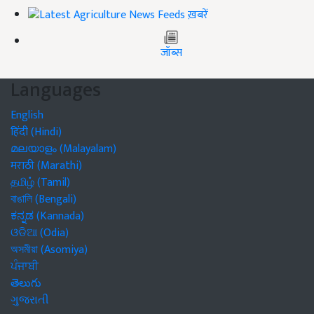
ख़बरें
जॉब्स
Languages
English
हिंदी (Hindi)
മലയാളം (Malayalam)
मराठी (Marathi)
தமிழ் (Tamil)
বাঙালি (Bengali)
ಕನ್ನಡ (Kannada)
ଓଡିଆ (Odia)
অসমীয়া (Asomiya)
ਪੰਜਾਬੀ
తెలుగు
ગુજરાતી