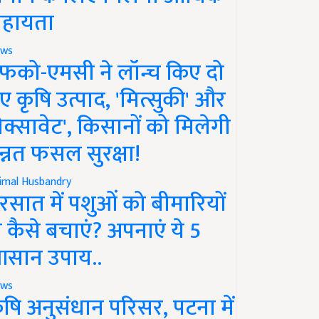
हायता
ws
फको-एमसी ने लॉन्च किए दो
ए कृषि उत्पाद, 'मित्सुकी' और
नेक्सावेट', किसानों को मिलेगी
न्नत फसल सुरक्षा!
imal Husbandry
रसात में पशुओं को बीमारियों
े कैसे बचाएं? अपनाएं ये 5
सान उपाय..
ws
ृषि अनुसंधान परिसर, पटना में