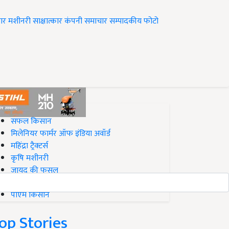
ार
मशीनरी
साक्षात्कार
कंपनी समाचार
सम्पादकीय
फोटो
op on Krishi Jagran
सफल किसान
मिलेनियर फार्मर ऑफ इंडिया अवॉर्ड
महिंद्रा ट्रैक्टर्स
कृषि मशीनरी
जायद की फसल
बिज़नेस आइडियाज
पीएम किसान
op Stories