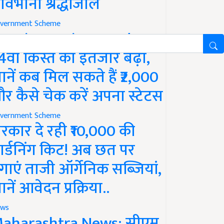
ावभीनी श्रद्धांजलि
vernment Scheme
M Kisan Yojana Update:
4वीं किस्त का इंतजार बढ़ा,
ानें कब मिल सकते हैं ₹2,000
र कैसे चेक करें अपना स्टेटस
vernment Scheme
रकार दे रही ₹10,000 की
ार्डनिंग किट! अब छत पर
गाएं ताजी ऑर्गेनिक सब्जियां,
ानें आवेदन प्रक्रिया..
ws
aharashtra News: सीएम