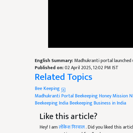
English Summary:
Madhukranti portal launched 
Published on:
02 April 2025, 12:02 PM IST
Related Topics
Bee Keeping
Madhukranti Portal
Beekeeping
Honey Mission
N
Beekeeping India
Beekeeping Business in India
Like this article?
Hey! I am
लोकेश निरवाल
. Did you liked this art
your suggestions and feedback.