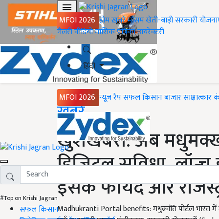
MFOI 2026
होम
ख़बरें
मौसम
खेती-बाड़ी
सरकारी योजना
गैलरी
वीडियो
मासिक पत्रिका
डायरेक्टरी
हिंदी
MFOI 2026
न्यूज़ रैप
सफल किसान
बाजार
साक्षात्कार
क
Home
ख़बरें
खुशखबरी: अब मधुमक्ख
डिजिटल सुविधा, लॉन्च हुआ
इसके फायदे और रजिस्ट्रे
#Top on Krishi Jagran
Madhukranti Portal benefits: मधुक्रांति पोर्टल भारत मे
सफल किसान