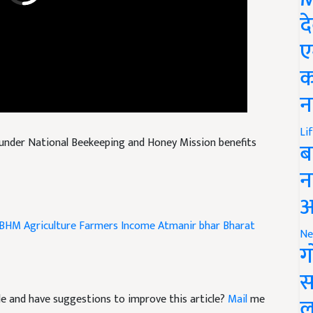
द
ए
क
न
under National Beekeeping and Honey Mission benefits
Li
ब
न
आ
BHM
Agriculture
Farmers Income
Atmanir bhar Bharat
Ne
ग
स
icle and have suggestions to improve this article?
Mail
me
ल