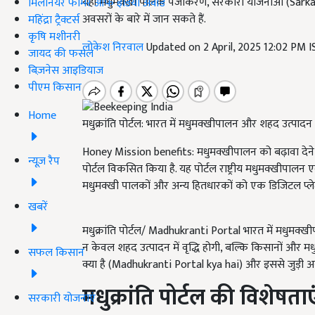
यहाँ मधुमक्खी पालक पंजीकरण, सरकारी योजनाओं (Sark
मिलेनियर फार्मर ऑफ इंडिया अवॉर्ड
अवसरों के बारे में जान सकते हैं.
महिंद्रा ट्रैक्टर्स
कृषि मशीनरी
लोकेश निरवाल
Updated on 2 April, 2025 12:02 PM 
जायद की फसल
बिज़नेस आइडियाज
पीएम किसान
Home
मधुक्रांति पोर्टल: भारत में मधुमक्खीपालन और शहद उत्पाद
Honey Mission benefits: मधुमक्खीपालन को बढ़ावा देने और 
न्यूज़ रैप
पोर्टल विकसित किया है. यह पोर्टल राष्ट्रीय मधुमक्खीपालन
मधुमक्खी पालकों और अन्य हितधारकों को एक डिजिटल प्लेटफ
खबरें
मधुक्रांति पोर्टल/ Madhukranti Portal भारत में मधुमक्ख
न केवल शहद उत्पादन में वृद्धि होगी, बल्कि किसानों और मध
सफल किसान
क्या है (Madhukranti Portal kya hai) और इससे जुड़ी अन्य
मधुक्रांति पोर्टल की विशेषताए
सरकारी योजनाएं