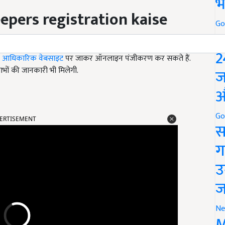
भ
epers registration kaise
Go
P
2
े
आधिकारिक वेबसाइट
पर जाकर ऑनलाइन पंजीकरण कर सकते हैं.
भों की जानकारी भी मिलेगी.
ज
औ
ERTISEMENT
Go
स
ग
उ
ज
Ne
M