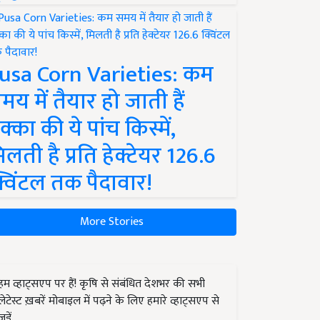
usa Corn Varieties: कम
मय में तैयार हो जाती हैं
क्का की ये पांच किस्में,
िलती है प्रति हेक्टेयर 126.6
्विंटल तक पैदावार!
More Stories
हम व्हाट्सएप पर हैं! कृषि से संबंधित देशभर की सभी
लेटेस्ट ख़बरें मोबाइल में पढ़ने के लिए हमारे व्हाट्सएप से
जुड़ें.