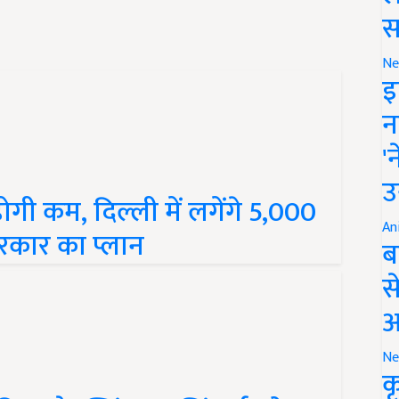
स
Ne
इ
न
'
होगी कम, दिल्ली में लगेंगे 5,000
उ
सरकार का प्लान
An
ब
स
आ
Ne
क
रिप और स्प्रिंकलर सिंचाई को