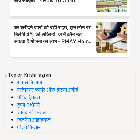
#Top on Krishi Jagran
सफल किसान
मिलेनियर फार्मर ऑफ इंडिया अवॉर्ड
महिंद्रा ट्रैक्टर्स
कृषि मशीनरी
जायद की फसल
बिज़नेस आइडियाज
पीएम किसान