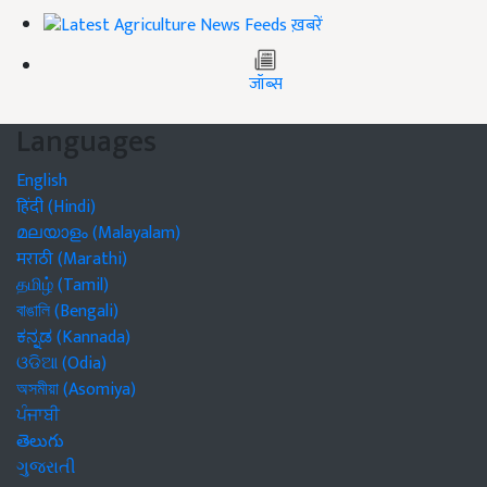
ख़बरें
जॉब्स
Languages
English
हिंदी (Hindi)
മലയാളം (Malayalam)
मराठी (Marathi)
தமிழ் (Tamil)
বাঙালি (Bengali)
ಕನ್ನಡ (Kannada)
ଓଡିଆ (Odia)
অসমীয়া (Asomiya)
ਪੰਜਾਬੀ
తెలుగు
ગુજરાતી