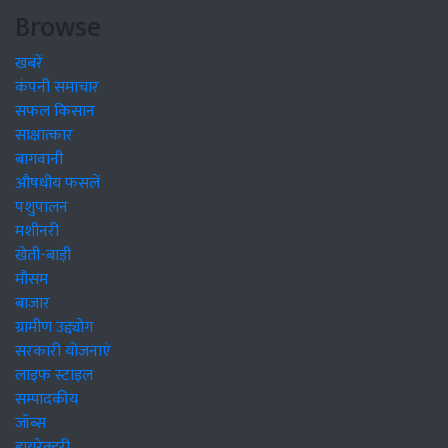
Browse
खबरें
कंपनी समाचार
सफल किसान
साक्षात्कार
बागवानी
औषधीय फसलें
पशुपालन
मशीनरी
खेती-बाड़ी
मौसम
बाजार
ग्रामीण उद्द्योग
सरकारी योजनाएं
लाइफ स्टाइल
सम्पादकीय
जॉब्स
डायरेक्टरी