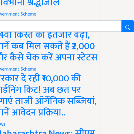
ावभीनी श्रद्धांजलि
vernment Scheme
M Kisan Yojana Update:
4वीं किस्त का इंतजार बढ़ा,
ानें कब मिल सकते हैं ₹2,000
र कैसे चेक करें अपना स्टेटस
vernment Scheme
रकार दे रही ₹10,000 की
ार्डनिंग किट! अब छत पर
गाएं ताजी ऑर्गेनिक सब्जियां,
ानें आवेदन प्रक्रिया..
ws
aharashtra News: सीएम