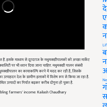
द
ए
क
न
Li
ब
 हैं. इसके माध्यम से दूरदराज के मधुमक्खीपालकों को अच्छा मार्केट
न
 क्वालिटी पर भी ध्यान दिया जाना चाहिए. मधुमक्खी पालन संबंधी
मधुमक्‍खीपालन का कायाकल्पि करने में मदद कर रही हैं, जिसके
आ
त्पाहदन देश के ग्रामीण इलाकों में विशेष रूप से किया जा रहा है.
त उत्पादों का निर्यात बढ़कर करीब दोगुना हो चुका है.
Ne
ग
oubling farmers' income: Kailash Chaudhary
स
ल