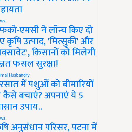
हायता
ws
फको-एमसी ने लॉन्च किए दो
ए कृषि उत्पाद, 'मित्सुकी' और
नेक्सावेट', किसानों को मिलेगी
न्नत फसल सुरक्षा!
imal Husbandry
रसात में पशुओं को बीमारियों
े कैसे बचाएं? अपनाएं ये 5
सान उपाय..
ws
ृषि अनुसंधान परिसर, पटना में