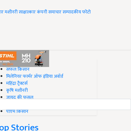
ार
मशीनरी
साक्षात्कार
कंपनी समाचार
सम्पादकीय
फोटो
op on Krishi Jagran
सफल किसान
मिलेनियर फार्मर ऑफ इंडिया अवॉर्ड
महिंद्रा ट्रैक्टर्स
कृषि मशीनरी
जायद की फसल
बिज़नेस आइडियाज
पीएम किसान
op Stories