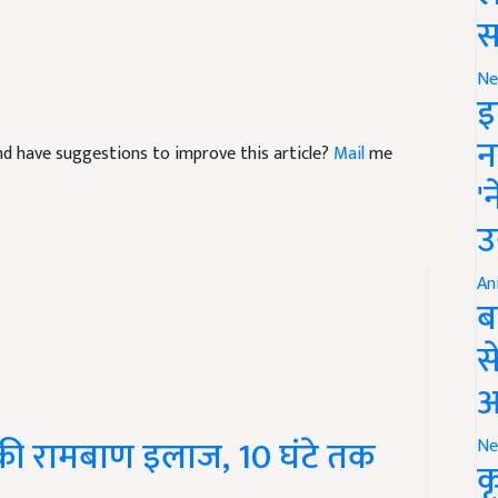
स
Ne
इ
 and have suggestions to improve this article?
Mail
me
न
'
उ
An
ब
स
आ
ी रामबाण इलाज, 10 घंटे तक
Ne
क