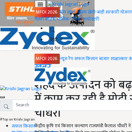
MFOI 2026
होम
ख़बरें
मौसम
खेती-बाड़ी
सरकारी योजना
गैलरी
वीडियो
मासिक पत्रिका
डायरेक्टरी
हिंदी
MFOI 2026
न्यूज़ रैप
सफल किसान
बाजार
साक्षात्कार
क
Home
ख़बरें
शहद के उत्पादन को बढ़
में काम कर रही है मोदी स
चौधरी
#Top on Krishi Jagran
केंद्रीय कृषि एवं किसान कल्याण राज्यमंत्री कैलाश चौधरी ने ग
सफल किसान