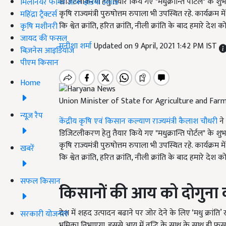
डिजिटलीकरण हेतु तैयार किये गए "मधुक्रान्ति पोर्टल" के शुभार
मिलेनियर फार्मर ऑफ इंडिया अवॉर्ड
कृषि राज्यमंत्री पुरुषोत्तम रुपाला भी उपस्थित रहे. कार्यक्रम मे
महिंद्रा ट्रैक्टर्स
कि श्वेत क्रांति, हरित क्रांति, नीली क्रांति के बाद हमारे देश क
कृषि मशीनरी
जायद की फसल
मनीशा शर्मा
Updated on 9 April, 2021 1:42 PM IST
बिज़नेस आइडियाज
पीएम किसान
Home
Union Minister of State for Agriculture and Far
न्यूज़ रैप
केंद्रीय कृषि एवं किसान कल्याण राज्यमंत्री कैलाश चौधरी
ने 
डिजिटलीकरण हेतु तैयार किये गए "मधुक्रान्ति पोर्टल" के शुभार
कृषि राज्यमंत्री पुरुषोत्तम रुपाला भी उपस्थित रहे. कार्यक्रम म
खबरें
कि श्वेत क्रांति, हरित क्रांति, नीली क्रांति के बाद हमारे देश क
सफल किसान
किसानों की आय को दोगुना क
देश में शहद उत्पादन बढाने पर जोर देने के लिए ‘मधु क्रा
सरकारी योजनाएं
भूमिका निभाएगा. इससे आय में वृद्धि के साथ के साथ ही 