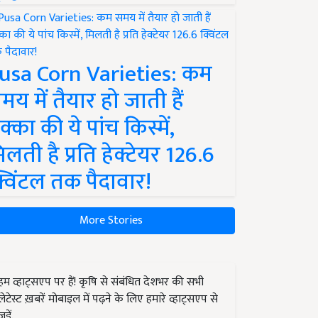
usa Corn Varieties: कम
मय में तैयार हो जाती हैं
क्का की ये पांच किस्में,
िलती है प्रति हेक्टेयर 126.6
्विंटल तक पैदावार!
More Stories
हम व्हाट्सएप पर हैं! कृषि से संबंधित देशभर की सभी
लेटेस्ट ख़बरें मोबाइल में पढ़ने के लिए हमारे व्हाट्सएप से
जुड़ें.