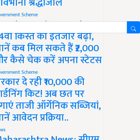
ावभीनी श्रद्धांजलि
vernment Scheme
M Kisan Yojana Update:
4वीं किस्त का इंतजार बढ़ा,
ानें कब मिल सकते हैं ₹2,000
र कैसे चेक करें अपना स्टेटस
vernment Scheme
रकार दे रही ₹10,000 की
ार्डनिंग किट! अब छत पर
गाएं ताजी ऑर्गेनिक सब्जियां,
ानें आवेदन प्रक्रिया..
ws
aharashtra News: सीएम