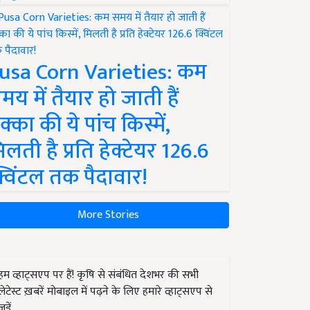
usa Corn Varieties: कम
मय में तैयार हो जाती हैं
क्का की ये पांच किस्में,
िलती है प्रति हेक्टेयर 126.6
्विंटल तक पैदावार!
More Stories
हम व्हाट्सएप पर हैं! कृषि से संबंधित देशभर की सभी
लेटेस्ट ख़बरें मोबाइल में पढ़ने के लिए हमारे व्हाट्सएप से
जुड़ें.