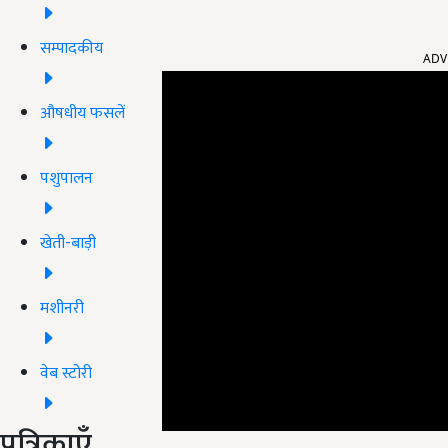
ADV
सम्पादकीय
औषधीय फसलें
पशुपालन
खेती-बाड़ी
मशीनरी
वेब स्टोरी
पत्रिकाएँ