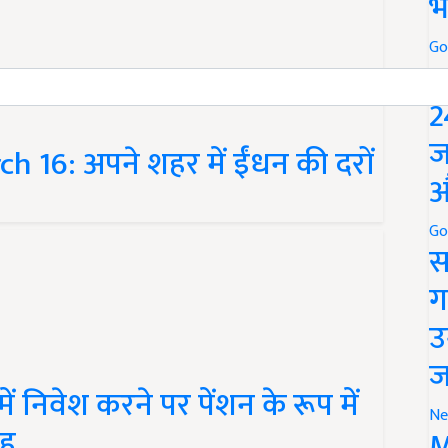
भ
Go
P
2
h 16: अपने शहर में ईंधन की दरों
ज
औ
Go
स
ग
उ
ज
 निवेश करने पर पेंशन के रूप में
ाह
Ne
M