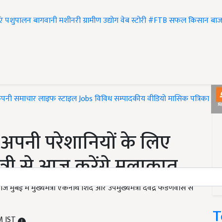
एं
पशुपालन
बागवानी
मशीनरी
ग्रामीण उद्योग
वेब स्टोरी
#FTB
सफल किसान
बाज
ंपनी समाचार
लाइफ स्टाइल
Jobs
विविध
सम्पादकीय
वीडियो
मासिक पत्रिका
#T
पनी परेशानियों के लिए
ंत्री से आज करेंगे मुलाकात
ंबई में मुख्यमंत्री एकनाथ शिंदे और उपमुख्यमंत्री देवेंद्र फडणवीस से
T
M IST