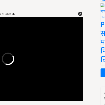
ERTISEMENT
P
स
म
म
क