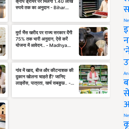
स
Ne
इ
न
'
उ
An
ब
स
आ
Ne
क