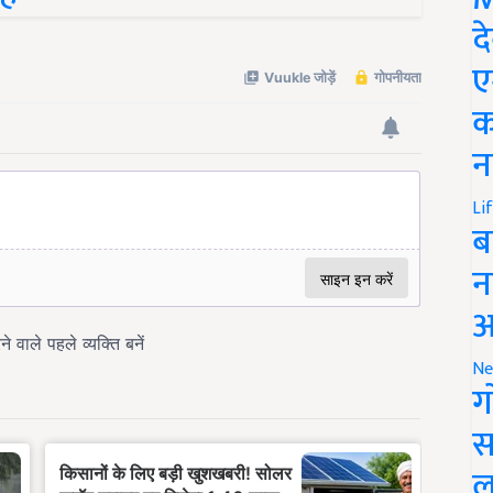
द
ए
क
न
Li
ब
न
आ
Ne
ग
स
ल