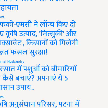
हायता
ws
फको-एमसी ने लॉन्च किए दो
ए कृषि उत्पाद, 'मित्सुकी' और
नेक्सावेट', किसानों को मिलेगी
न्नत फसल सुरक्षा!
imal Husbandry
रसात में पशुओं को बीमारियों
े कैसे बचाएं? अपनाएं ये 5
सान उपाय..
ws
ृषि अनुसंधान परिसर, पटना में