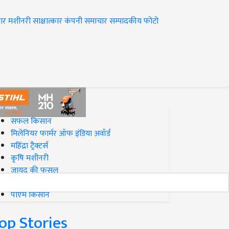
ार
मशीनरी
साक्षात्कार
कंपनी समाचार
सम्पादकीय
फोटो
op on Krishi Jagran
सफल किसान
मिलेनियर फार्मर ऑफ इंडिया अवॉर्ड
महिंद्रा ट्रैक्टर्स
कृषि मशीनरी
जायद की फसल
बिज़नेस आइडियाज
पीएम किसान
op Stories