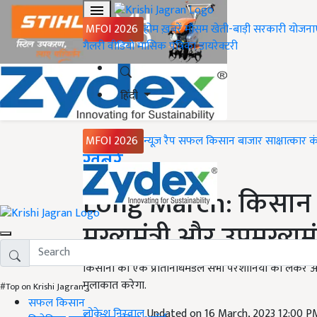
MFOI 2026
होम
ख़बरें
मौसम
खेती-बाड़ी
सरकारी योजना
गैलरी
वीडियो
मासिक पत्रिका
डायरेक्टरी
हिंदी
MFOI 2026
न्यूज़ रैप
सफल किसान
बाजार
साक्षात्कार
क
Home
ख़बरें
Long March: किसान अ
मुख्यमंत्री और उपमुख्यम
किसानों का एक प्रतिनिधिमंडल सभी परेशानियों को लेकर आज मु
मुलाकात करेगा.
#Top on Krishi Jagran
सफल किसान
लोकेश निरवाल
Updated on 16 March, 2023 12:00 P