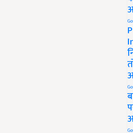
अ
Go
P
I
न
त
अ
Go
ब
प
अ
Go