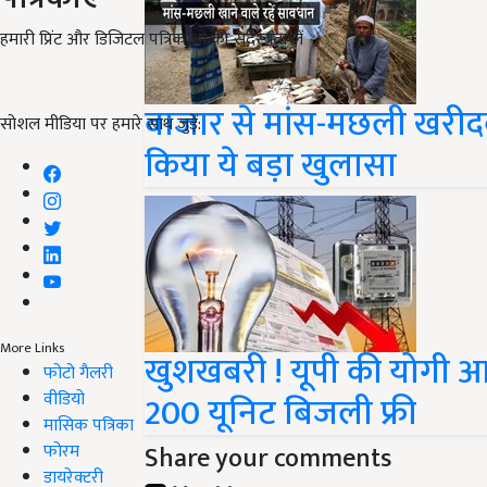
हमारी प्रिंट और डिजिटल पत्रिकाओं की सदस्यता लें
बाजार से मांस-मछली खरीदकर
सोशल मीडिया पर हमारे साथ जुड़ें:
किया ये बड़ा खुलासा
More Links
खुशखबरी ! यूपी की योगी आ
फोटो गैलरी
वीडियो
200 यूनिट बिजली फ्री
मासिक पत्रिका
फोरम
Share your comments
डायरेक्टरी