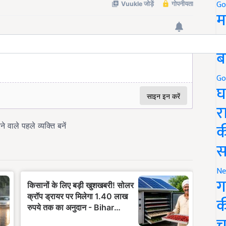
Go
म
5
ब
Go
घ
र
क
स
Ne
ग
क
च