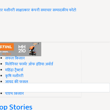
ार
मशीनरी
साक्षात्कार
कंपनी समाचार
सम्पादकीय
फोटो
op on Krishi Jagran
सफल किसान
मिलेनियर फार्मर ऑफ इंडिया अवॉर्ड
महिंद्रा ट्रैक्टर्स
कृषि मशीनरी
जायद की फसल
बिज़नेस आइडियाज
पीएम किसान
op Stories