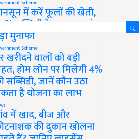
vernment Scheme
ानसून में करें फूलों की खेती,
0% सब्सिडी के साथ कमाएं
ड़ा मुनाफा
vernment Scheme
र खरीदने वालों को बड़ी
ाहत, होम लोन पर मिलेगी 4%
ी सब्सिडी, जानें कौन उठा
कता है योजना का लाभ
ws
ांव में खाद, बीज और
ीटनाशक की दुकान खोलना
ाहते हैं? जानिए लाइसेंस,