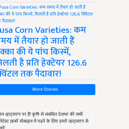
usa Corn Varieties: कम
मय में तैयार हो जाती हैं
क्का की ये पांच किस्में,
िलती है प्रति हेक्टेयर 126.6
्विंटल तक पैदावार!
More Stories
हम व्हाट्सएप पर हैं! कृषि से संबंधित देशभर की सभी
लेटेस्ट ख़बरें मोबाइल में पढ़ने के लिए हमारे व्हाट्सएप से
जुड़ें.