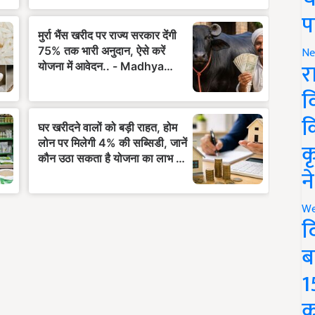
प
Ne
र
व
क
क
न
We
द
ब
1
क