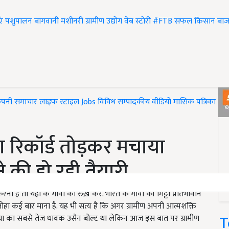
एं
पशुपालन
बागवानी
मशीनरी
ग्रामीण उद्योग
वेब स्टोरी
#FTB
सफल किसान
बाज
ंपनी समाचार
लाइफ स्टाइल
Jobs
विविध
सम्पादकीय
वीडियो
मासिक पत्रिका
#T
का रिकॉर्ड तोड़कर मचाया
की हो रही तैयारी
है तो यहां के गांवों का रुख़ करें. भारत के गांवों की मिट्टी प्रतिभावान
लोहा कई बार माना है. यह भी सत्य है कि अगर ग्रामीण अपनी आत्मशक्ति
T
दुनिया का सबसे तेज धावक उसैन बोल्ट था लेकिन आज इस बात पर ग्रामीण