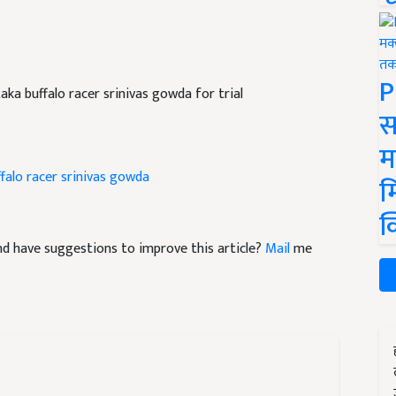
P
ataka buffalo racer srinivas gowda for trial
स
म
ffalo racer srinivas gowda
म
क
 and have suggestions to improve this article?
Mail
me