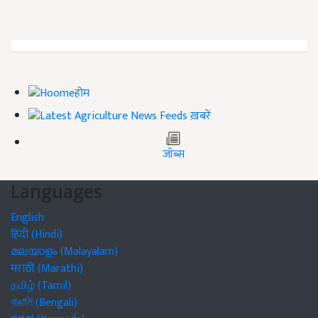
होम
ख़बरें
जॉब्स
Languages
English
हिंदी (Hindi)
മലയാളം (Malayalam)
मराठी (Marathi)
தமிழ் (Tamil)
বাঙালি (Bengali)