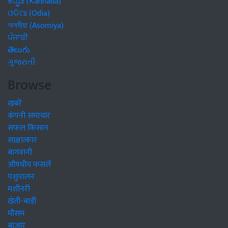
ಕನ್ನಡ (Kannada)
ଓଡିଆ (Odia)
অসমীয়া (Asomiya)
ਪੰਜਾਬੀ
తెలుగు
ગુજરાતી
Browse
खबरें
कंपनी समाचार
सफल किसान
साक्षात्कार
बागवानी
औषधीय फसलें
पशुपालन
मशीनरी
खेती-बाड़ी
मौसम
बाजार