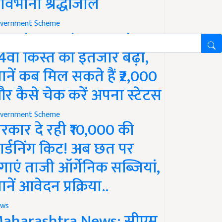
ावभीनी श्रद्धांजलि
vernment Scheme
M Kisan Yojana Update:
4वीं किस्त का इंतजार बढ़ा,
ानें कब मिल सकते हैं ₹2,000
र कैसे चेक करें अपना स्टेटस
vernment Scheme
रकार दे रही ₹10,000 की
ार्डनिंग किट! अब छत पर
गाएं ताजी ऑर्गेनिक सब्जियां,
ानें आवेदन प्रक्रिया..
ws
aharashtra News: सीएम