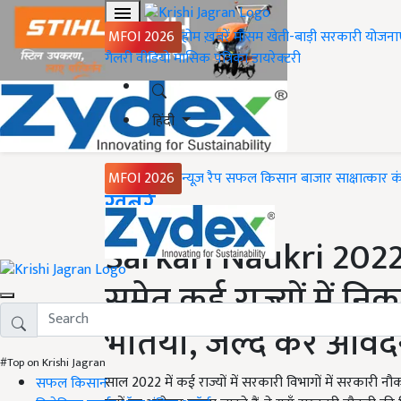
MFOI 2026
होम
ख़बरें
मौसम
खेती-बाड़ी
सरकारी योजना
गैलरी
वीडियो
मासिक पत्रिका
डायरेक्टरी
हिंदी
MFOI 2026
न्यूज़ रैप
सफल किसान
बाजार
साक्षात्कार
क
Home
ख़बरें
Sarkari Naukri 2022 
समेत कई राज्यों में न
भर्तियाँ, जल्द करें आवे
#Top on Krishi Jagran
साल 2022 में कई राज्यों में सरकारी विभागों में सरकारी नौकर
सफल किसान