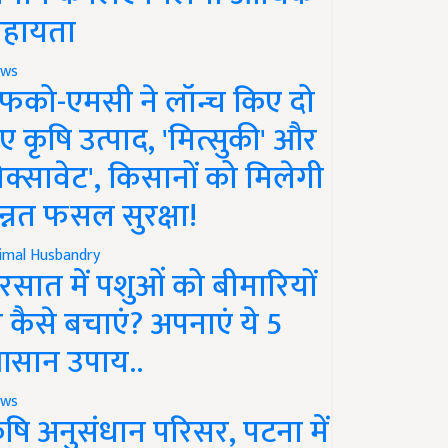
हायता
ws
फको-एमसी ने लॉन्च किए दो
ए कृषि उत्पाद, 'मित्सुकी' और
नेक्सावेट', किसानों को मिलेगी
न्नत फसल सुरक्षा!
imal Husbandry
रसात में पशुओं को बीमारियों
े कैसे बचाएं? अपनाएं ये 5
सान उपाय..
ws
ृषि अनुसंधान परिसर, पटना में