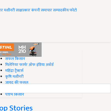
ार
मशीनरी
साक्षात्कार
कंपनी समाचार
सम्पादकीय
फोटो
op on Krishi Jagran
सफल किसान
मिलेनियर फार्मर ऑफ इंडिया अवॉर्ड
महिंद्रा ट्रैक्टर्स
कृषि मशीनरी
जायद की फसल
बिज़नेस आइडियाज
पीएम किसान
op Stories