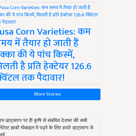
usa Corn Varieties: कम
मय में तैयार हो जाती हैं
क्का की ये पांच किस्में,
िलती है प्रति हेक्टेयर 126.6
्विंटल तक पैदावार!
More Stories
हम व्हाट्सएप पर हैं! कृषि से संबंधित देशभर की सभी
लेटेस्ट ख़बरें मोबाइल में पढ़ने के लिए हमारे व्हाट्सएप से
जुड़ें.