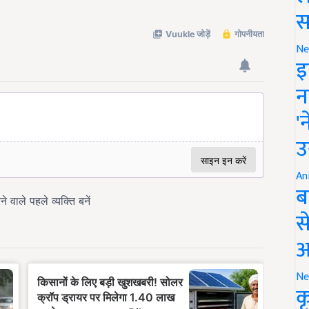
स
Ne
इ
न
'
उ
An
ब
स
आ
Ne
क