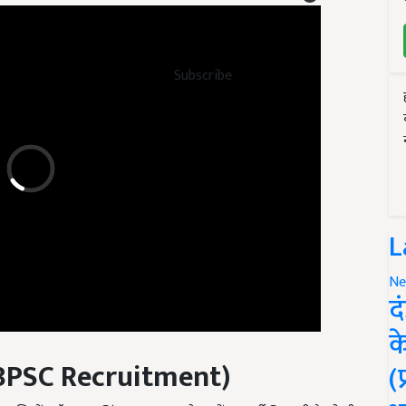
Subscribe
L
Ne
द
क
B
PSC
Recruitment
)
(
्टेंट टॉउन प्लानिंग सुपरवाइजर के पदों पर भर्ती निकाली है. जो भी