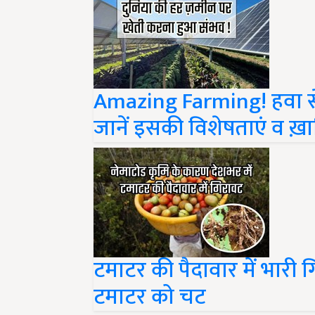
Amazing Farming! हवा से
जानें इसकी विशेषताएं व 
टमाटर की पैदावार में भारी ग
टमाटर को चट
Share your comments