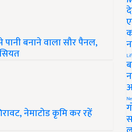
द
ए
क
 पानी बनाने वाला सौर पैनल,
न
ख़ासियत
Li
ब
न
आ
Ne
िरावट, नेमाटोड कृमि कर रहें
ग
स
ल