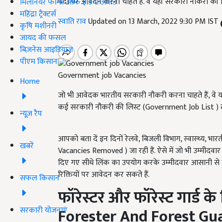
पदों पर आवेदन करना चाहते हैं. वे यहाँ सरकारी नौकरी की लिस
मिलेनियर फार्मर ऑफ इंडिया अवॉर्ड
महिंद्रा ट्रैक्टर्स
स्वाति राव
Updated on 13 March, 2022 9:30 PM IST
कृषि मशीनरी
जायद की फसल
बिज़नेस आइडियाज
पीएम किसान
Government job Vacancies
Home
जो भी आवेदक भारतीय सरकारी नौकरी करना चाहते हैं, वे यहा
कई सरकारी नौकरी की लिस्ट (Government Job List ) ले
न्यूज़ रैप
आपको बता दें इन दिनों रेलवे, बिजली विभाग, स्‍वास्‍थ्‍य, 
खबरें
Vacancies Removed ) जा रही हैं. ऐसे में जो भी उम्मीदवा
दिए गए सीधे लिंक का उपयोग करके उम्मीदवार आसानी से ए
रिक्तियों पर आवेदन कर सकते हैं.
सफल किसान
फॉरेस्‍टर और फॉरेस्‍ट गार्ड के
सरकारी योजनाएं
Forester And Forest Gu