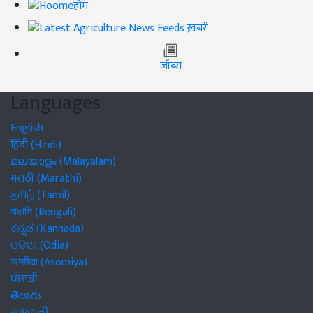
होम
ख़बरें
जॉब्स
Languages
English
हिंदी (Hindi)
മലയാളം (Malayalam)
मराठी (Marathi)
தமிழ் (Tamil)
বাঙালি (Bengali)
ಕನ್ನಡ (Kannada)
ଓଡିଆ (Odia)
অসমীয়া (Asomiya)
ਪੰਜਾਬੀ
తెలుగు
ગુજરાતી