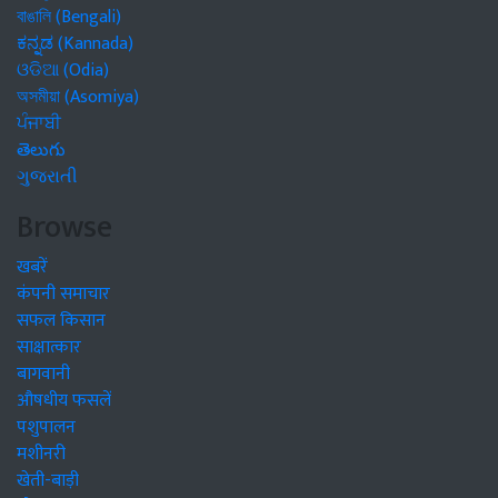
বাঙালি (Bengali)
ಕನ್ನಡ (Kannada)
ଓଡିଆ (Odia)
অসমীয়া (Asomiya)
ਪੰਜਾਬੀ
తెలుగు
ગુજરાતી
Browse
खबरें
कंपनी समाचार
सफल किसान
साक्षात्कार
बागवानी
औषधीय फसलें
पशुपालन
मशीनरी
खेती-बाड़ी