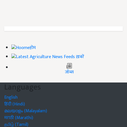
होम
ख़बरें
जॉब्स
Languages
English
हिंदी (Hindi)
മലയാളം (Malayalam)
मराठी (Marathi)
தமிழ் (Tamil)