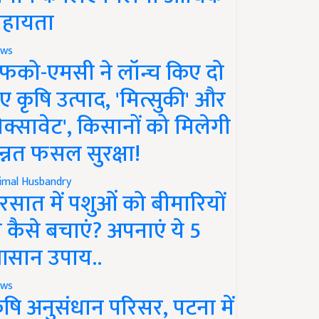
हायता
ws
फको-एमसी ने लॉन्च किए दो
ए कृषि उत्पाद, 'मित्सुकी' और
नेक्सावेट', किसानों को मिलेगी
न्नत फसल सुरक्षा!
imal Husbandry
रसात में पशुओं को बीमारियों
े कैसे बचाएं? अपनाएं ये 5
सान उपाय..
ws
ृषि अनुसंधान परिसर, पटना में