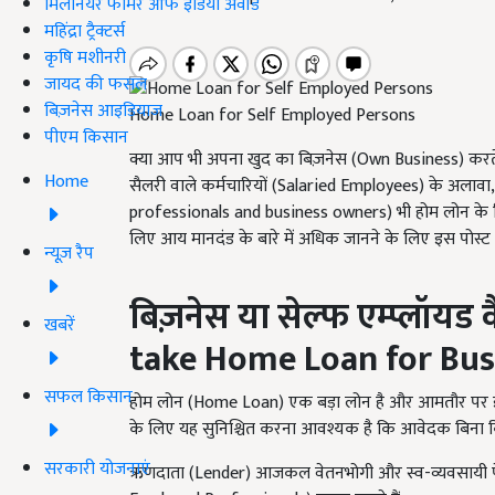
मिलेनियर फार्मर ऑफ इंडिया अवॉर्ड
महिंद्रा ट्रैक्टर्स
कृषि मशीनरी
जायद की फसल
बिज़नेस आइडियाज
Home Loan for Self Employed Persons
पीएम किसान
क्या आप भी अपना खुद का बिज़नेस (Own Business) करते है
Home
सैलरी वाले कर्मचारियों (Salaried Employees) के अलाव
professionals and business owners) भी होम लोन के 
लिए आय मानदंड के बारे में अधिक जानने के लिए इस पोस्ट को
न्यूज़ रैप
बिज़नेस या सेल्फ एम्प्लॉयड कै
खबरें
take Home Loan for Bus
सफल किसान
होम लोन (Home Loan) एक बड़ा लोन है और आमतौर पर इसे
के लिए यह सुनिश्चित करना आवश्यक है कि आवेदक बिना 
सरकारी योजनाएं
ऋणदाता (Lender) आजकल वेतनभोगी और स्व-व्यवसायी पे