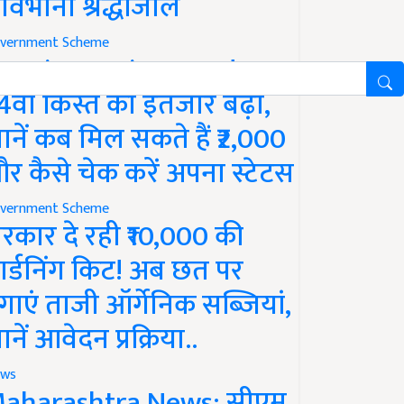
ावभीनी श्रद्धांजलि
vernment Scheme
M Kisan Yojana Update:
4वीं किस्त का इंतजार बढ़ा,
ानें कब मिल सकते हैं ₹2,000
र कैसे चेक करें अपना स्टेटस
vernment Scheme
रकार दे रही ₹10,000 की
ार्डनिंग किट! अब छत पर
गाएं ताजी ऑर्गेनिक सब्जियां,
ानें आवेदन प्रक्रिया..
ws
aharashtra News: सीएम