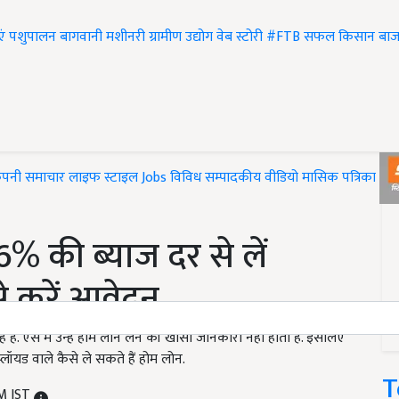
एं
पशुपालन
बागवानी
मशीनरी
ग्रामीण उद्योग
वेब स्टोरी
#FTB
सफल किसान
बाज
ंपनी समाचार
लाइफ स्टाइल
Jobs
विविध
सम्पादकीय
वीडियो
मासिक पत्रिका
#T
% की ब्याज दर से लें
े करें आवेदन
 ऐसे में उन्हें होम लोन लेने की खासा जानकारी नहीं होती है. इसलिए
ॉयड वाले कैसे ले सकते हैं होम लोन.
T
PM IST