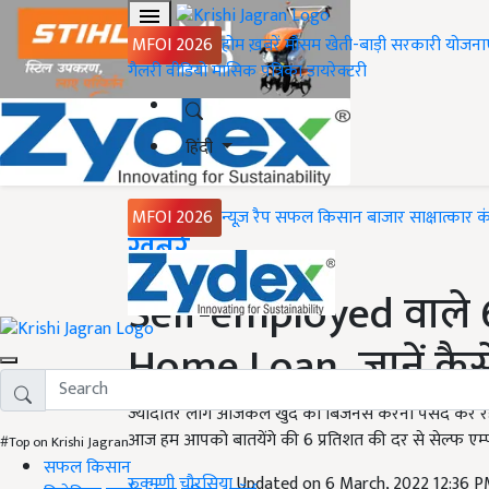
MFOI 2026
होम
ख़बरें
मौसम
खेती-बाड़ी
सरकारी योजना
गैलरी
वीडियो
मासिक पत्रिका
डायरेक्टरी
हिंदी
MFOI 2026
न्यूज़ रैप
सफल किसान
बाजार
साक्षात्कार
क
Home
ख़बरें
Self-employed वाले 6
Home Loan, जानें कैस
ज्यादातर लोग आजकल खुद का बिजनेस करना पसंद कर रहे हैं.
आज हम आपको बातयेंगे की 6 प्रतिशत की दर से सेल्फ एम्प्ल
#Top on Krishi Jagran
सफल किसान
रुक्मणी चौरसिया
Updated on 6 March, 2022 12:36 