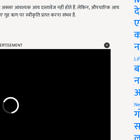
द
पास अक्सर आवश्यक आय दस्तावेज नहीं होते हैं. लेकिन, औपचारिक आय
ए गृह ऋण पर स्वीकृति प्राप्त करना संभव है.
ए
क
ERTISEMENT
न
Li
ब
न
आ
Ne
ग
स
ल