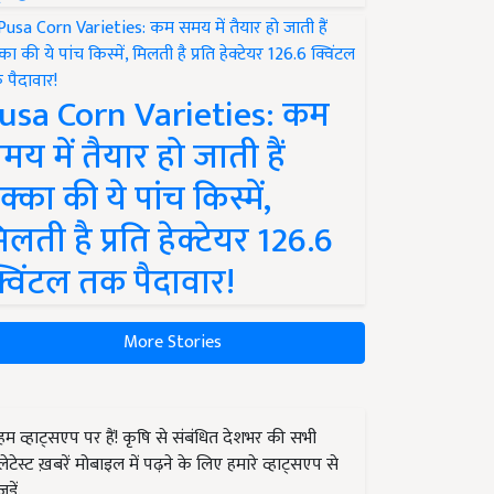
usa Corn Varieties: कम
मय में तैयार हो जाती हैं
क्का की ये पांच किस्में,
िलती है प्रति हेक्टेयर 126.6
्विंटल तक पैदावार!
More Stories
हम व्हाट्सएप पर हैं! कृषि से संबंधित देशभर की सभी
लेटेस्ट ख़बरें मोबाइल में पढ़ने के लिए हमारे व्हाट्सएप से
जुड़ें.