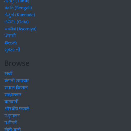
தமிழ் (Tamil)
বাঙালি (Bengali)
ಕನ್ನಡ (Kannada)
ଓଡିଆ (Odia)
অসমীয়া (Asomiya)
ਪੰਜਾਬੀ
తెలుగు
ગુજરાતી
Browse
खबरें
कंपनी समाचार
सफल किसान
साक्षात्कार
बागवानी
औषधीय फसलें
पशुपालन
मशीनरी
खेती-बाड़ी