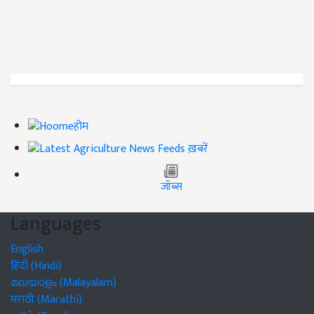
होम
ख़बरें
जॉब्स
Languages
English
हिंदी (Hindi)
മലയാളം (Malayalam)
मराठी (Marathi)