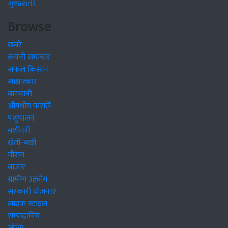
ગુજરાતી
Browse
खबरें
कंपनी समाचार
सफल किसान
साक्षात्कार
बागवानी
औषधीय फसलें
पशुपालन
मशीनरी
खेती-बाड़ी
मौसम
बाजार
ग्रामीण उद्द्योग
सरकारी योजनाएं
लाइफ स्टाइल
सम्पादकीय