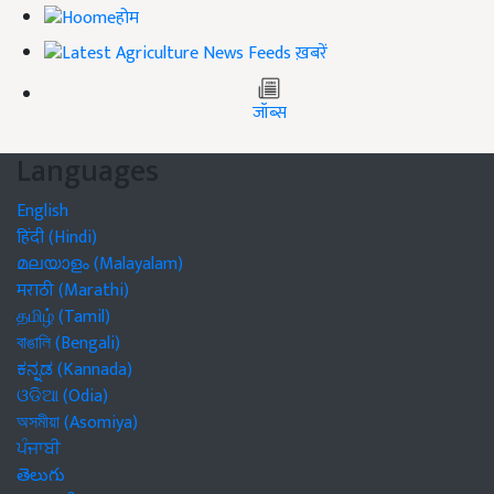
होम
ख़बरें
जॉब्स
Languages
English
हिंदी (Hindi)
മലയാളം (Malayalam)
मराठी (Marathi)
தமிழ் (Tamil)
বাঙালি (Bengali)
ಕನ್ನಡ (Kannada)
ଓଡିଆ (Odia)
অসমীয়া (Asomiya)
ਪੰਜਾਬੀ
తెలుగు