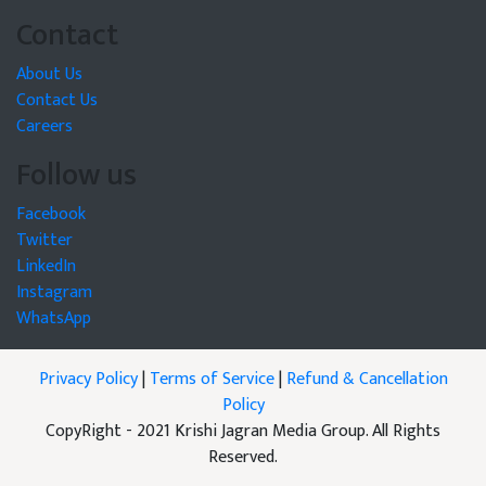
Contact
About Us
Contact Us
Careers
Follow us
Facebook
Twitter
LinkedIn
Instagram
WhatsApp
Privacy Policy
|
Terms of Service
|
Refund & Cancellation
Policy
CopyRight - 2021 Krishi Jagran Media Group. All Rights
Reserved.