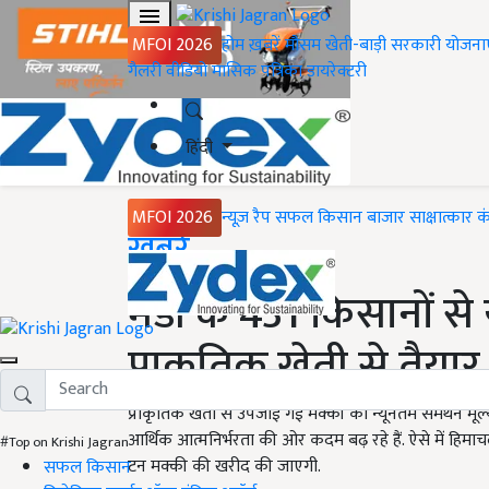
MFOI 2026
होम
ख़बरें
मौसम
खेती-बाड़ी
सरकारी योजना
गैलरी
वीडियो
मासिक पत्रिका
डायरेक्टरी
हिंदी
MFOI 2026
न्यूज़ रैप
सफल किसान
बाजार
साक्षात्कार
क
Home
ख़बरें
मंडी के 431 किसानों स
प्राकृतिक खेती से तैया
प्राकृतिक खेती से उपजाई गई मक्की का न्यूनतम समर्थन मू
आर्थिक आत्मनिर्भरता की ओर कदम बढ़ रहे हैं. ऐसे में हिमाचल
#Top on Krishi Jagran
टन मक्की की खरीद की जाएगी.
सफल किसान