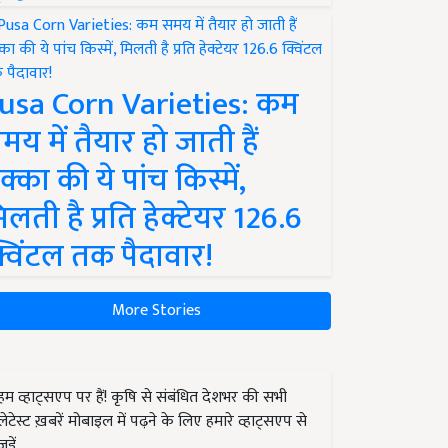
usa Corn Varieties: कम
मय में तैयार हो जाती हैं
क्का की ये पांच किस्में,
िलती है प्रति हेक्टेयर 126.6
्विंटल तक पैदावार!
More Stories
हम व्हाट्सएप पर हैं! कृषि से संबंधित देशभर की सभी
लेटेस्ट ख़बरें मोबाइल में पढ़ने के लिए हमारे व्हाट्सएप से
जुड़ें.