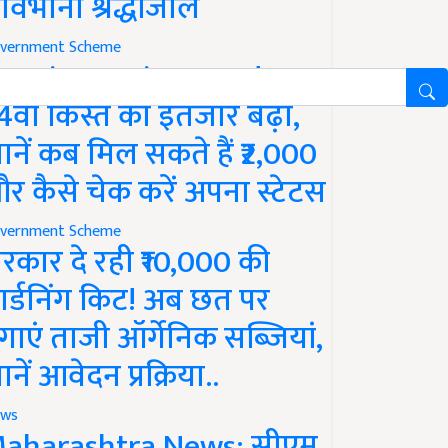
ावभीनी श्रद्धांजलि
vernment Scheme
M Kisan Yojana Update:
4वीं किस्त का इंतजार बढ़ा,
ानें कब मिल सकते हैं ₹2,000
र कैसे चेक करें अपना स्टेटस
vernment Scheme
रकार दे रही ₹10,000 की
ार्डनिंग किट! अब छत पर
गाएं ताजी ऑर्गेनिक सब्जियां,
ानें आवेदन प्रक्रिया..
ws
aharashtra News: सीएम