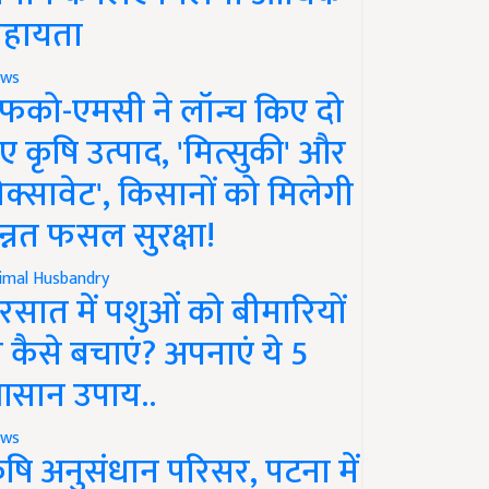
हायता
ws
फको-एमसी ने लॉन्च किए दो
ए कृषि उत्पाद, 'मित्सुकी' और
नेक्सावेट', किसानों को मिलेगी
न्नत फसल सुरक्षा!
imal Husbandry
रसात में पशुओं को बीमारियों
े कैसे बचाएं? अपनाएं ये 5
सान उपाय..
ws
ृषि अनुसंधान परिसर, पटना में