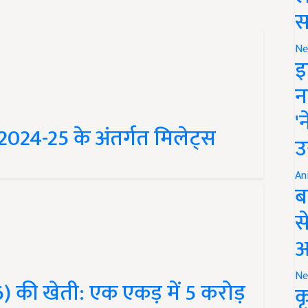
स
Ne
इ
न
म 2024-25 के अंतर्गत मिलेट्स
'
उ
An
ब
स
आ
 की खेती: एक एकड़ में 5 करोड़
Ne
क