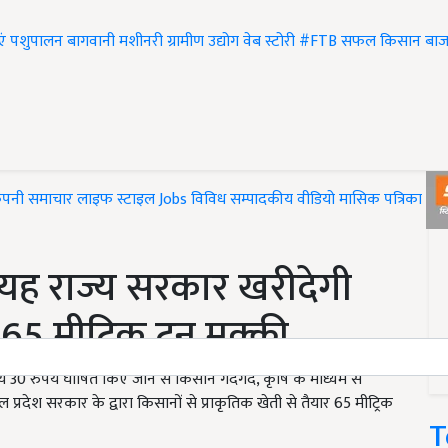
एं
पशुपालन
बागवानी
मशीनरी
ग्रामीण उद्योग
वेब स्टोरी
#FTB
सफल किसान
बाज
ंपनी समाचार
लाइफ स्टाइल
Jobs
विविध
सम्पादकीय
वीडियो
मासिक पत्रिका
#T
े यह राज्य सरकार खरीदेगी
र 65 मीट्रिक टन मक्की
ल्य 30 रुपये घोषित किए जाने से किसान गदगद, कृषि के माध्यम से
 प्रदेश सरकार के द्वारा किसानों से प्राकृतिक खेती से तैयार 65 मीट्रिक
T