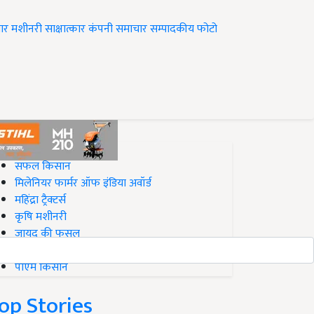
ार
मशीनरी
साक्षात्कार
कंपनी समाचार
सम्पादकीय
फोटो
op on Krishi Jagran
सफल किसान
मिलेनियर फार्मर ऑफ इंडिया अवॉर्ड
महिंद्रा ट्रैक्टर्स
कृषि मशीनरी
जायद की फसल
बिज़नेस आइडियाज
पीएम किसान
op Stories