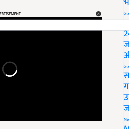
भ
ERTISEMENT
Go
P
2
ज
औ
Go
स
ग
उ
ज
Ne
M
क विधि से उगाई गई मक्की की खरीद के लिए 4 खरीद केंद्र बनाए गए हैं. इन