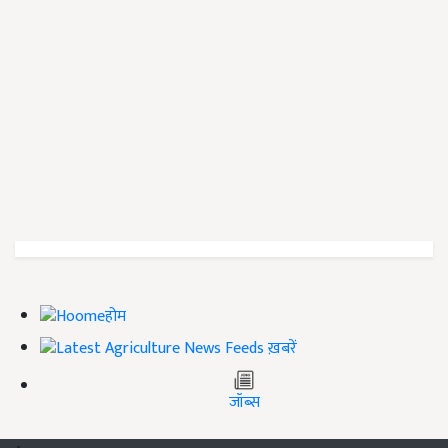
होम
ख़बरें
जॉब्स