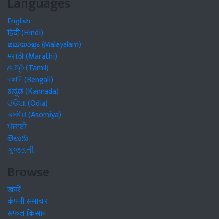
Languages
English
हिंदी (Hindi)
മലയാളം (Malayalam)
मराठी (Marathi)
தமிழ் (Tamil)
বাঙালি (Bengali)
ಕನ್ನಡ (Kannada)
ଓଡିଆ (Odia)
অসমীয়া (Asomiya)
ਪੰਜਾਬੀ
తెలుగు
ગુજરાતી
Browse
खबरें
कंपनी समाचार
सफल किसान