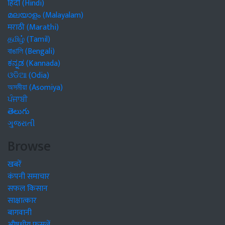
हिंदी (Hindi)
മലയാളം (Malayalam)
मराठी (Marathi)
தமிழ் (Tamil)
বাঙালি (Bengali)
ಕನ್ನಡ (Kannada)
ଓଡିଆ (Odia)
অসমীয়া (Asomiya)
ਪੰਜਾਬੀ
తెలుగు
ગુજરાતી
Browse
खबरें
कंपनी समाचार
सफल किसान
साक्षात्कार
बागवानी
औषधीय फसलें