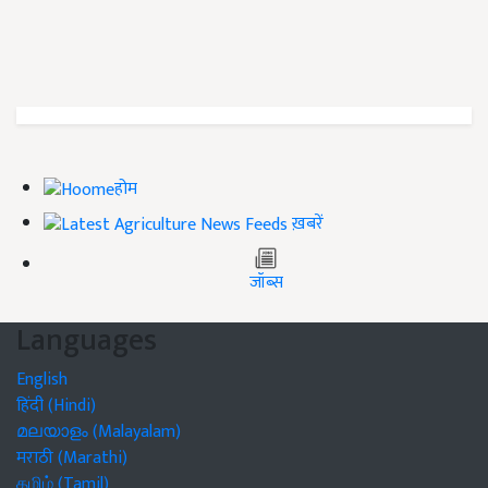
होम
ख़बरें
जॉब्स
Languages
English
हिंदी (Hindi)
മലയാളം (Malayalam)
मराठी (Marathi)
தமிழ் (Tamil)