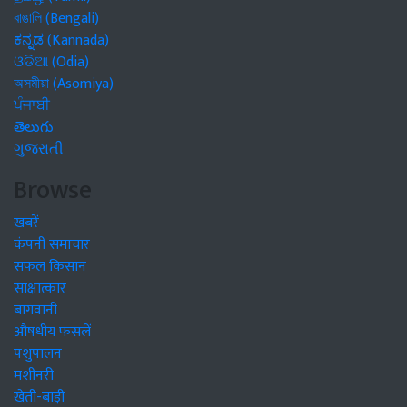
বাঙালি (Bengali)
ಕನ್ನಡ (Kannada)
ଓଡିଆ (Odia)
অসমীয়া (Asomiya)
ਪੰਜਾਬੀ
తెలుగు
ગુજરાતી
Browse
खबरें
कंपनी समाचार
सफल किसान
साक्षात्कार
बागवानी
औषधीय फसलें
पशुपालन
मशीनरी
खेती-बाड़ी