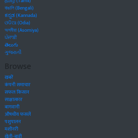
தமிழ் (Tamil)
বাঙালি (Bengali)
ಕನ್ನಡ (Kannada)
ଓଡିଆ (Odia)
অসমীয়া (Asomiya)
ਪੰਜਾਬੀ
తెలుగు
ગુજરાતી
Browse
खबरें
कंपनी समाचार
सफल किसान
साक्षात्कार
बागवानी
औषधीय फसलें
पशुपालन
मशीनरी
खेती-बाड़ी