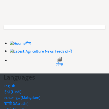
होम
ख़बरें
जॉब्स
Languages
English
हिंदी (Hindi)
മലയാളം (Malayalam)
मराठी (Marathi)