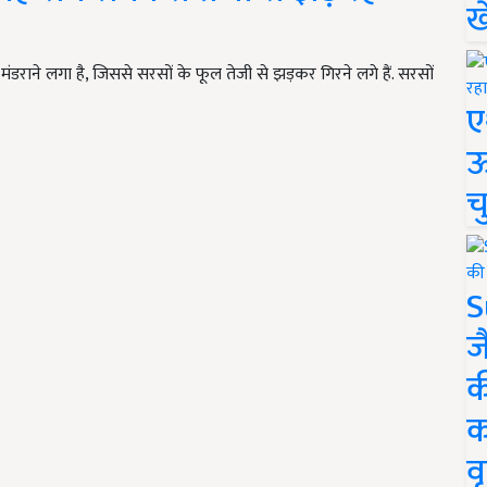
ख
ंडराने लगा है, जिससे सरसों के फूल तेजी से झड़कर गिरने लगे हैं. सरसों
ए
ऊ
च
S
ज
क
क
वृ