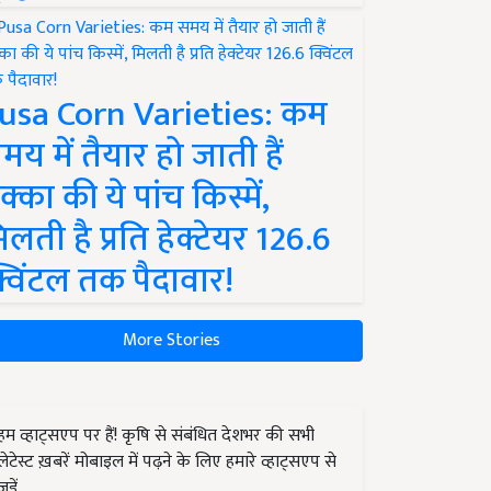
usa Corn Varieties: कम
मय में तैयार हो जाती हैं
क्का की ये पांच किस्में,
िलती है प्रति हेक्टेयर 126.6
्विंटल तक पैदावार!
More Stories
हम व्हाट्सएप पर हैं! कृषि से संबंधित देशभर की सभी
लेटेस्ट ख़बरें मोबाइल में पढ़ने के लिए हमारे व्हाट्सएप से
जुड़ें.