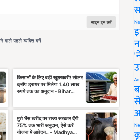
स
Ne
इ
न
'
उ
An
ब
स
आ
Ne
क