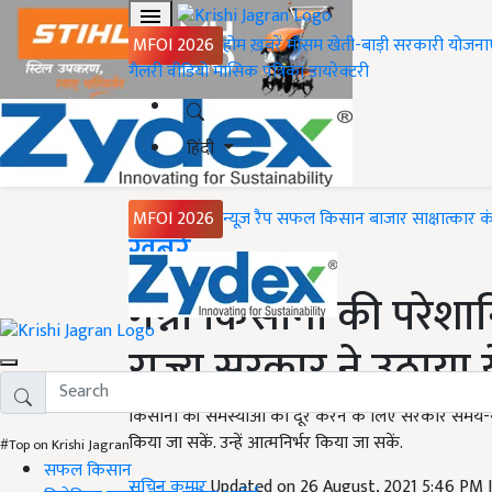
MFOI 2026
होम
ख़बरें
मौसम
खेती-बाड़ी
सरकारी योजना
गैलरी
वीडियो
मासिक पत्रिका
डायरेक्टरी
हिंदी
MFOI 2026
न्यूज़ रैप
सफल किसान
बाजार
साक्षात्कार
क
Home
ख़बरें
गन्ना किसानों की परेशा
राज्य सरकार ने उठाया 
किसानों की समस्याओं को दूर करने के लिए सरकारें समय-
किया जा सकें. उन्हें आत्मनिर्भर किया जा सकें.
#Top on Krishi Jagran
सफल किसान
सचिन कुमार
Updated on 26 August, 2021 5:46 PM