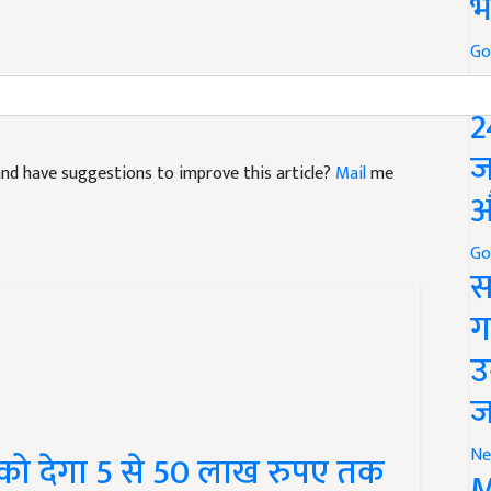
भ
Go
P
2
e and have suggestions to improve this article?
Mail
me
ज
औ
Go
स
ग
उ
ज
 को देगा 5 से 50 लाख रुपए तक
Ne
 कैसे उठा सकते हैं लाभ
M