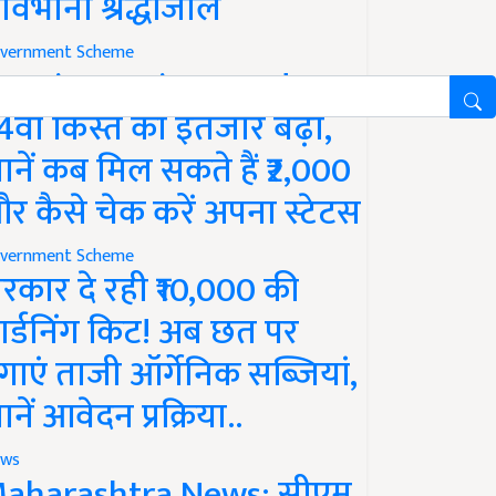
ावभीनी श्रद्धांजलि
vernment Scheme
M Kisan Yojana Update:
4वीं किस्त का इंतजार बढ़ा,
ानें कब मिल सकते हैं ₹2,000
र कैसे चेक करें अपना स्टेटस
vernment Scheme
रकार दे रही ₹10,000 की
ार्डनिंग किट! अब छत पर
गाएं ताजी ऑर्गेनिक सब्जियां,
ानें आवेदन प्रक्रिया..
ws
aharashtra News: सीएम