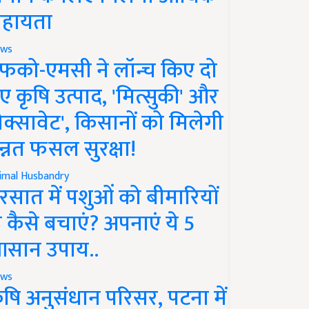
हायता
ws
फको-एमसी ने लॉन्च किए दो
ए कृषि उत्पाद, 'मित्सुकी' और
नेक्सावेट', किसानों को मिलेगी
न्नत फसल सुरक्षा!
imal Husbandry
रसात में पशुओं को बीमारियों
े कैसे बचाएं? अपनाएं ये 5
सान उपाय..
ws
ृषि अनुसंधान परिसर, पटना में