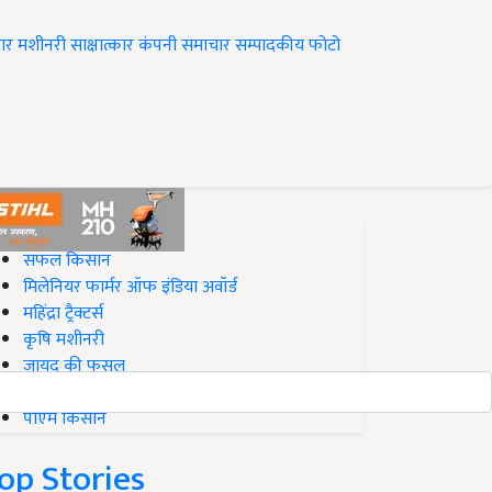
ार
मशीनरी
साक्षात्कार
कंपनी समाचार
सम्पादकीय
फोटो
op on Krishi Jagran
सफल किसान
मिलेनियर फार्मर ऑफ इंडिया अवॉर्ड
महिंद्रा ट्रैक्टर्स
कृषि मशीनरी
जायद की फसल
बिज़नेस आइडियाज
पीएम किसान
op Stories