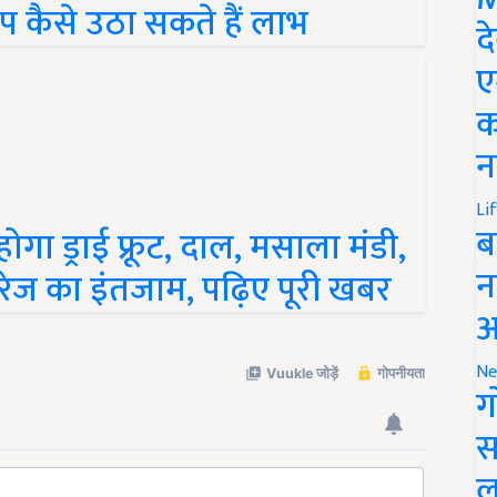
द
ए
क
न
होगा ड्राई फ्रूट, दाल, मसाला मंडी,
Li
ब
रेज का इंतजाम, पढ़िए पूरी खबर
न
आ
Ne
ग
स
ल