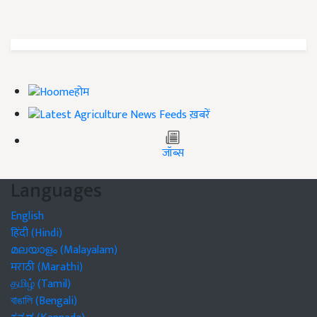
होम
ख़बरें
जॉब्स
Languages
English
हिंदी (Hindi)
മലയാളം (Malayalam)
मराठी (Marathi)
தமிழ் (Tamil)
বাঙালি (Bengali)