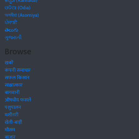
ಕನ್ನಡ (Kannada)
ଓଡିଆ (Odia)
অসমীয়া (Asomiya)
ਪੰਜਾਬੀ
తెలుగు
ગુજરાતી
Browse
खबरें
कंपनी समाचार
सफल किसान
साक्षात्कार
बागवानी
औषधीय फसलें
पशुपालन
मशीनरी
खेती-बाड़ी
मौसम
बाजार