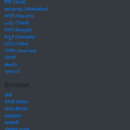
हिंदी (Hindi)
മലയാളം (Malayalam)
मराठी (Marathi)
தமிழ் (Tamil)
বাঙালি (Bengali)
ಕನ್ನಡ (Kannada)
ଓଡିଆ (Odia)
অসমীয়া (Asomiya)
ਪੰਜਾਬੀ
తెలుగు
ગુજરાતી
Browse
खबरें
कंपनी समाचार
सफल किसान
साक्षात्कार
बागवानी