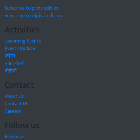
Subscribe to print edition
Subscribe to digital edition
Activities
Upcoming Events
Events Update
फोरम
फोटो गैलरी
वीडियो
Contact
About Us
Contact Us
Careers
Follow us
Facebook