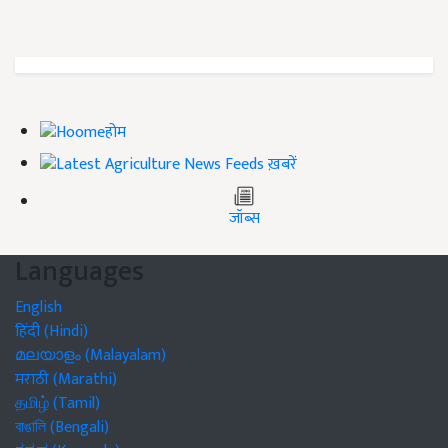
होम
ख़बरें
जॉब्स
Languages
English
हिंदी (Hindi)
മലയാളം (Malayalam)
मराठी (Marathi)
தமிழ் (Tamil)
বাঙালি (Bengali)