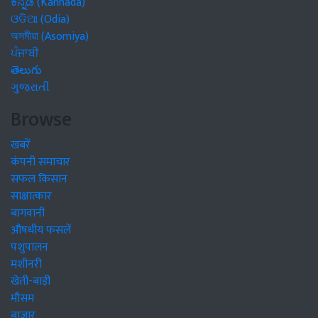
ಕನ್ನಡ (Kannada)
ଓଡିଆ (Odia)
অসমীয়া (Asomiya)
ਪੰਜਾਬੀ
తెలుగు
ગુજરાતી
Browse
खबरें
कंपनी समाचार
सफल किसान
साक्षात्कार
बागवानी
औषधीय फसलें
पशुपालन
मशीनरी
खेती-बाड़ी
मौसम
बाजार