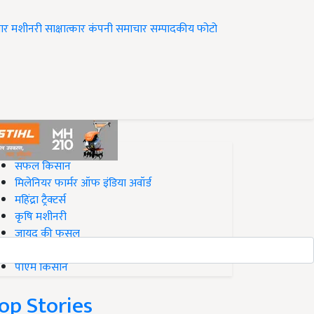
ार
मशीनरी
साक्षात्कार
कंपनी समाचार
सम्पादकीय
फोटो
op on Krishi Jagran
सफल किसान
मिलेनियर फार्मर ऑफ इंडिया अवॉर्ड
महिंद्रा ट्रैक्टर्स
कृषि मशीनरी
जायद की फसल
बिज़नेस आइडियाज
पीएम किसान
op Stories