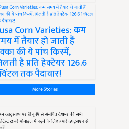
usa Corn Varieties: कम
मय में तैयार हो जाती हैं
क्का की ये पांच किस्में,
िलती है प्रति हेक्टेयर 126.6
्विंटल तक पैदावार!
More Stories
हम व्हाट्सएप पर हैं! कृषि से संबंधित देशभर की सभी
लेटेस्ट ख़बरें मोबाइल में पढ़ने के लिए हमारे व्हाट्सएप से
जुड़ें.