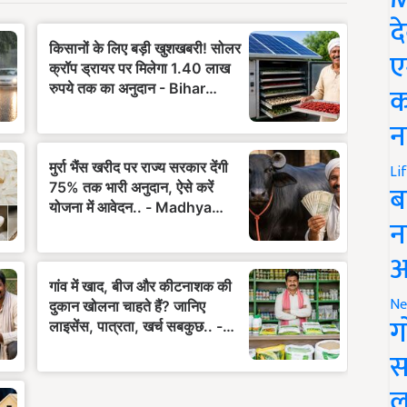
द
ए
क
न
Li
ब
न
आ
Ne
ग
स
ल