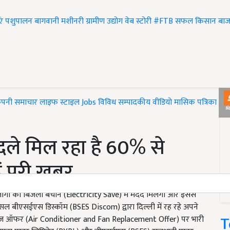
एं
पशुपालन
बागवानी
मशीनरी
ग्रामीण उद्योग
वेब स्टोरी
#FTB
सफल किसान
बाज
ंपनी समाचार
लाइफ स्टाइल
Jobs
विविध
सम्पादकीय
वीडियो
मासिक पत्रिका
#T
बदले मिल रहा है 60% से
ें पूरी खबर
ोगों को बिजली बचाने (Electricity Save) में मदद मिलेगी और इससे
ीएसईएस डिस्कॉम (BSES Discom) द्वारा दिल्ली में रह रहे अपने
T
चेंज ऑफर (Air Conditioner and Fan Replacement Offer) पर भारी