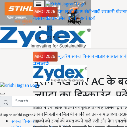
MFOI 2026
होम
ख़बरें
मौसम
खेती-बाड़ी
सरकारी योजना
गैलरी
वीडियो
मासिक पत्रिका
डायरेक्टरी
हिंदी
MFOI 2026
न्यूज़ रैप
सफल किसान
बाजार
साक्षात्कार
क
Home
ख़बरें
पुराने पंखे और AC के 
ज्यादा का डिस्काउंट, पढ़
BSES ने एक खास योजना की शुरुआत की है जिसके द्वारा ल
उनका बिजली का बिल भी काफी हद तक कम आएगा. दरअसल ब
#Top on Krishi Jagran
ग्राहकों को ऊर्जा की बचत करने वाले एसी और फैन एक्स
सफल किसान