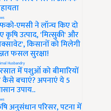
हायता
ws
फको-एमसी ने लॉन्च किए दो
ए कृषि उत्पाद, 'मित्सुकी' और
नेक्सावेट', किसानों को मिलेगी
न्नत फसल सुरक्षा!
imal Husbandry
रसात में पशुओं को बीमारियों
े कैसे बचाएं? अपनाएं ये 5
सान उपाय..
ws
ृषि अनुसंधान परिसर, पटना में