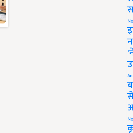
स
Ne
इ
न
'
उ
An
ब
स
आ
Ne
क