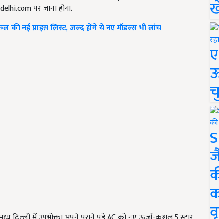
ख
elhi.com पर जाना होगा.
ी नई प्राइस लिस्ट, जल्द होंगे ये नए मॉडल्स भी लांच
ए
ऊ
च
S
ज
क
क
वृ
 व मध्य दिल्ली में उपभोक्ता अपने पुराने पड़े AC को नए ऊर्जा-कुशल 5 स्टार