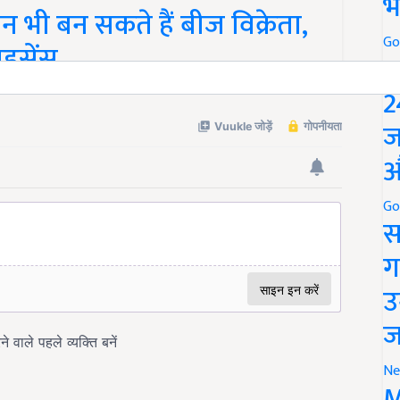
भ
 भी बन सकते हैं बीज विक्रेता,
Go
ाइसेंस
P
2
ज
औ
Go
स
ग
उ
ज
Ne
M