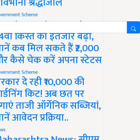
ावभीनी श्रद्धांजलि
vernment Scheme
M Kisan Yojana Update:
4वीं किस्त का इंतजार बढ़ा,
ानें कब मिल सकते हैं ₹2,000
र कैसे चेक करें अपना स्टेटस
vernment Scheme
रकार दे रही ₹10,000 की
ार्डनिंग किट! अब छत पर
गाएं ताजी ऑर्गेनिक सब्जियां,
ानें आवेदन प्रक्रिया..
ws
aharashtra News: सीएम