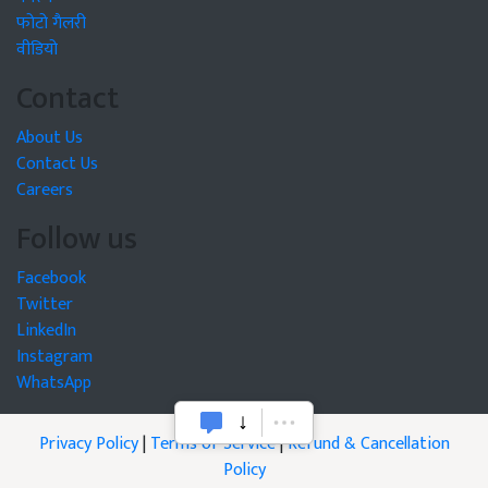
फोटो गैलरी
वीडियो
Contact
About Us
Contact Us
Careers
Follow us
Facebook
Twitter
LinkedIn
Instagram
WhatsApp
Privacy Policy
|
Terms of Service
|
Refund & Cancellation
Policy