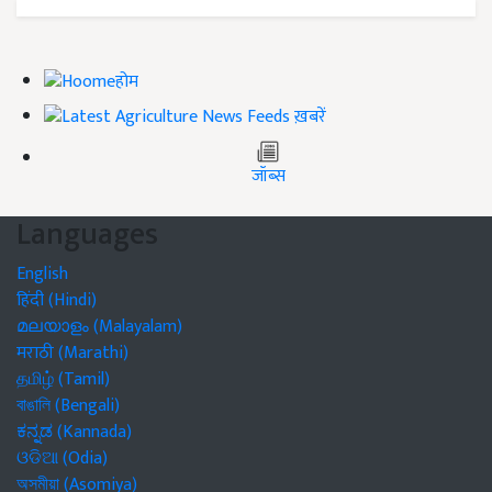
होम
ख़बरें
जॉब्स
Languages
English
हिंदी (Hindi)
മലയാളം (Malayalam)
मराठी (Marathi)
தமிழ் (Tamil)
বাঙালি (Bengali)
ಕನ್ನಡ (Kannada)
ଓଡିଆ (Odia)
অসমীয়া (Asomiya)