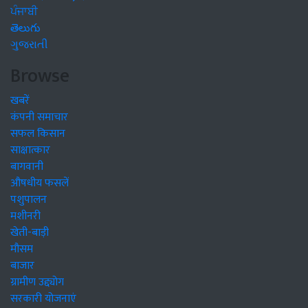
ਪੰਜਾਬੀ
తెలుగు
ગુજરાતી
Browse
खबरें
कंपनी समाचार
सफल किसान
साक्षात्कार
बागवानी
औषधीय फसलें
पशुपालन
मशीनरी
खेती-बाड़ी
मौसम
बाजार
ग्रामीण उद्द्योग
सरकारी योजनाएं