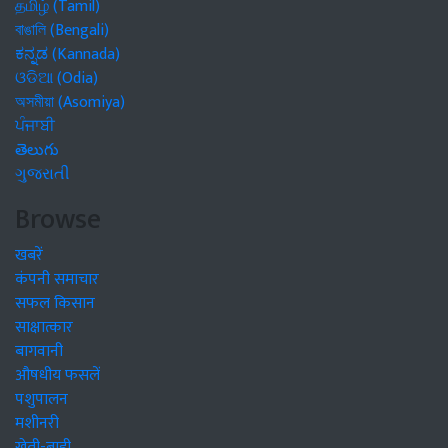
தமிழ் (Tamil)
বাঙালি (Bengali)
ಕನ್ನಡ (Kannada)
ଓଡିଆ (Odia)
অসমীয়া (Asomiya)
ਪੰਜਾਬੀ
తెలుగు
ગુજરાતી
Browse
खबरें
कंपनी समाचार
सफल किसान
साक्षात्कार
बागवानी
औषधीय फसलें
पशुपालन
मशीनरी
खेती-बाड़ी