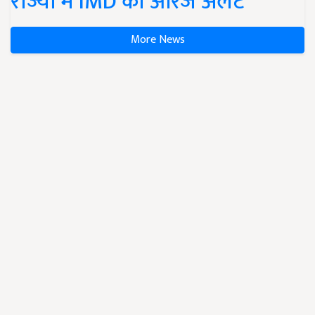
राज्यों में IMD का ऑरेंज अलर्ट
More News