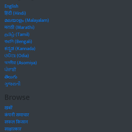
English
हिंदी (Hindi)
മലയാളം (Malayalam)
मराठी (Marathi)
தமிழ் (Tamil)
বাঙালি (Bengali)
ಕನ್ನಡ (Kannada)
ଓଡିଆ (Odia)
অসমীয়া (Asomiya)
ਪੰਜਾਬੀ
తెలుగు
ગુજરાતી
Browse
खबरें
कंपनी समाचार
सफल किसान
साक्षात्कार