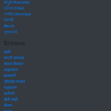
ಕನ್ನಡ (Kannada)
ଓଡିଆ (Odia)
অসমীয়া (Asomiya)
ਪੰਜਾਬੀ
తెలుగు
ગુજરાતી
Browse
खबरें
कंपनी समाचार
सफल किसान
साक्षात्कार
बागवानी
औषधीय फसलें
पशुपालन
मशीनरी
खेती-बाड़ी
मौसम