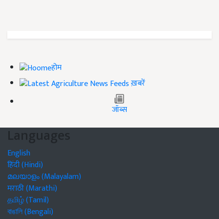
होम
ख़बरें
जॉब्स
Languages
English
हिंदी (Hindi)
മലയാളം (Malayalam)
मराठी (Marathi)
தமிழ் (Tamil)
বাঙালি (Bengali)