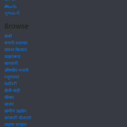
తెలుగు
ગુજરાતી
Browse
खबरें
कंपनी समाचार
सफल किसान
साक्षात्कार
बागवानी
औषधीय फसलें
पशुपालन
मशीनरी
खेती-बाड़ी
मौसम
बाजार
ग्रामीण उद्द्योग
सरकारी योजनाएं
लाइफ स्टाइल