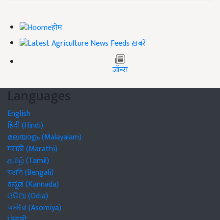
होम
ख़बरें
जॉब्स
Languages
English
हिंदी (Hindi)
മലയാളം (Malayalam)
मराठी (Marathi)
தமிழ் (Tamil)
বাঙালি (Bengali)
ಕನ್ನಡ (Kannada)
ଓଡିଆ (Odia)
অসমীয়া (Asomiya)
ਪੰਜਾਬੀ