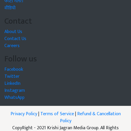
फोटो गैलरी
वीडियो
Contact
About Us
Contact Us
Careers
Follow us
Facebook
Twitter
LinkedIn
Instagram
WhatsApp
Privacy Policy
|
Terms of Service
|
Refund & Cancellation
Policy
CopyRight - 2021 Krishi Jagran Media Group. All Rights