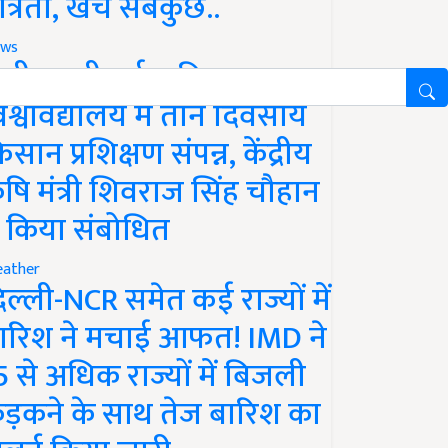
ात्रता, खर्च सबकुछ..
ws
ानी लक्ष्मीबाई कृषि
िश्वविद्यालय में तीन दिवसीय
िसान प्रशिक्षण संपन्न, केंद्रीय
ृषि मंत्री शिवराज सिंह चौहान
े किया संबोधित
ather
िल्ली-NCR समेत कई राज्यों में
ारिश ने मचाई आफत! IMD ने
5 से अधिक राज्यों में बिजली
ड़कने के साथ तेज बारिश का