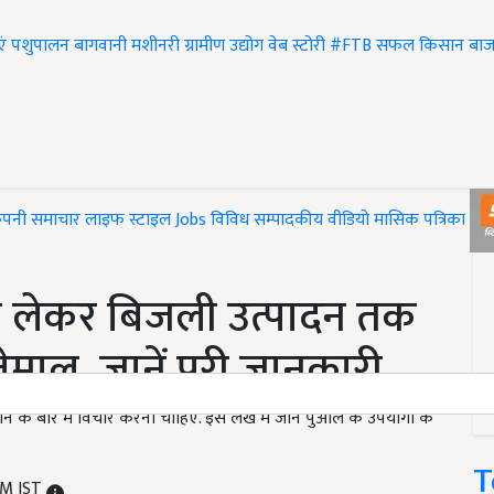
एं
पशुपालन
बागवानी
मशीनरी
ग्रामीण उद्योग
वेब स्टोरी
#FTB
सफल किसान
बाज
ंपनी समाचार
लाइफ स्टाइल
Jobs
विविध
सम्पादकीय
वीडियो
मासिक पत्रिका
#T
े लेकर बिजली उत्पादन तक
तेमाल, जानें पूरी जानकारी
 के बारे में विचार करना चाहिए. इस लेख में जानें पुआल के उपयोगों के
T
PM IST