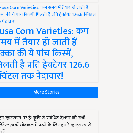
usa Corn Varieties: कम
मय में तैयार हो जाती हैं
क्का की ये पांच किस्में,
िलती है प्रति हेक्टेयर 126.6
्विंटल तक पैदावार!
More Stories
हम व्हाट्सएप पर हैं! कृषि से संबंधित देशभर की सभी
लेटेस्ट ख़बरें मोबाइल में पढ़ने के लिए हमारे व्हाट्सएप से
जुड़ें.