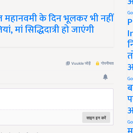
अ
Go
हानवमी के दिन भूलकर भी नहीं
P
ं, मां सिद्धिदात्री हो जाएंगी
I
न
त
अ
Go
ब
प
अ
Go
म