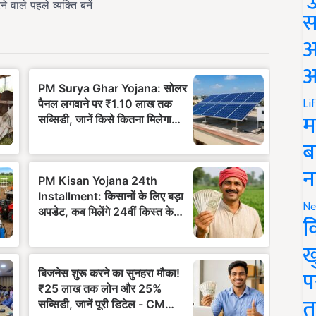
स
अ
आ
Li
म
ब
न
Ne
क
ख
प
त