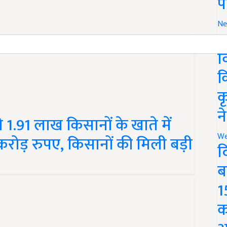
प
Ne
र
व
क
क
न
.91 लाख किसानों के खाते में
We
करोड़ रुपए, किसानों की मिली बड़ी
द
ब
1
क