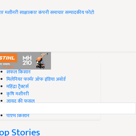
ार
मशीनरी
साक्षात्कार
कंपनी समाचार
सम्पादकीय
फोटो
op on Krishi Jagran
सफल किसान
मिलेनियर फार्मर ऑफ इंडिया अवॉर्ड
महिंद्रा ट्रैक्टर्स
कृषि मशीनरी
जायद की फसल
बिज़नेस आइडियाज
पीएम किसान
op Stories