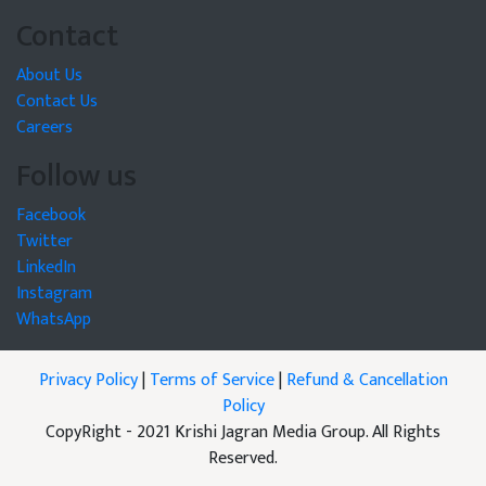
Contact
About Us
Contact Us
Careers
Follow us
Facebook
Twitter
LinkedIn
Instagram
WhatsApp
Privacy Policy
|
Terms of Service
|
Refund & Cancellation
Policy
CopyRight - 2021 Krishi Jagran Media Group. All Rights
Reserved.