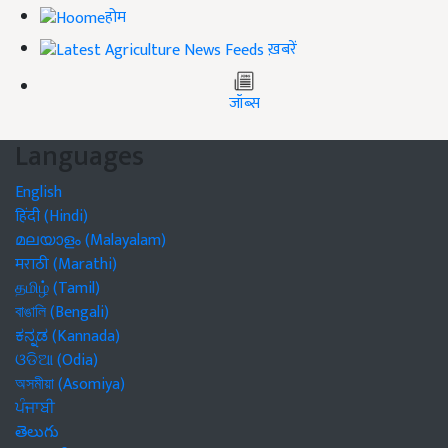
होम
ख़बरें
जॉब्स
Languages
English
हिंदी (Hindi)
മലയാളം (Malayalam)
मराठी (Marathi)
தமிழ் (Tamil)
বাঙালি (Bengali)
ಕನ್ನಡ (Kannada)
ଓଡିଆ (Odia)
অসমীয়া (Asomiya)
ਪੰਜਾਬੀ
తెలుగు