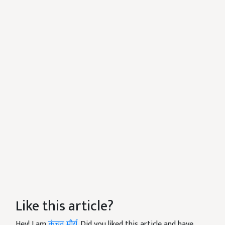
Like this article?
Hey! I am
कंचन मौर्य
. Did you liked this article and have