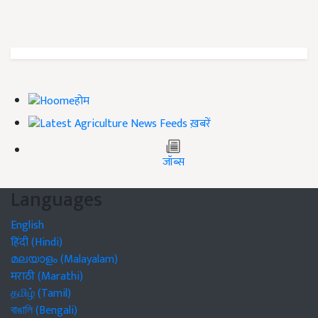
होम
ख़बरें
जॉब्स
Languages
English
हिंदी (Hindi)
മലയാളം (Malayalam)
मराठी (Marathi)
தமிழ் (Tamil)
বাঙালি (Bengali)