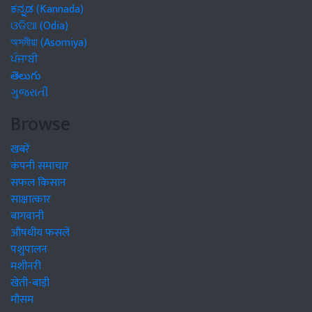
ಕನ್ನಡ (Kannada)
ଓଡିଆ (Odia)
অসমীয়া (Asomiya)
ਪੰਜਾਬੀ
తెలుగు
ગુજરાતી
Browse
खबरें
कंपनी समाचार
सफल किसान
साक्षात्कार
बागवानी
औषधीय फसलें
पशुपालन
मशीनरी
खेती-बाड़ी
मौसम