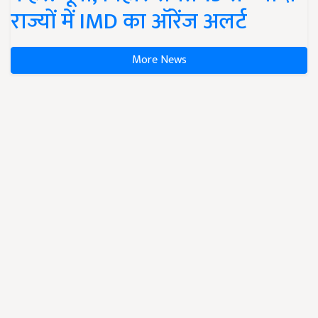
राज्यों में IMD का ऑरेंज अलर्ट
More News