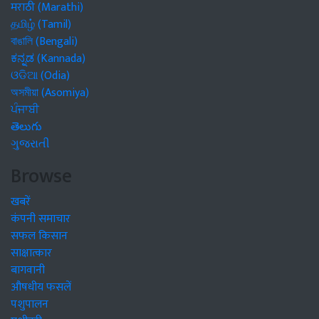
मराठी (Marathi)
தமிழ் (Tamil)
বাঙালি (Bengali)
ಕನ್ನಡ (Kannada)
ଓଡିଆ (Odia)
অসমীয়া (Asomiya)
ਪੰਜਾਬੀ
తెలుగు
ગુજરાતી
Browse
खबरें
कंपनी समाचार
सफल किसान
साक्षात्कार
बागवानी
औषधीय फसलें
पशुपालन