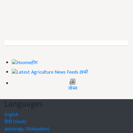
होम
ख़बरें
जॉब्स
Languages
English
हिंदी (Hindi)
മലയാളം (Malayalam)