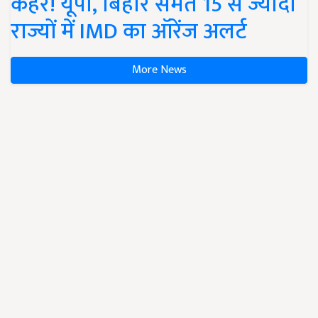
कहर! यूपी, बिहार समेत 15 से ज्यादा
राज्यों में IMD का ऑरेंज अलर्ट
More News