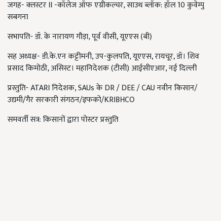
जगह- क्लस्टर II -कॉलेज ऑफ एग्रीकल्चर, साउथ ब्लॉक: हॉल 10 कुवेम्पु
सबगना
सभापति- डॉ. के नारायण गौड़ा, पूर्व वीसी, यूएएस (बी)
सह अध्यक्ष- डी.के.एन कट्टीमनी, उप-कुलपति, यूएएस, रायचूर, डॉ। शिव
प्रसाद किमोठी, असिस्ट। महानिदेशक (टीसी) आईसीएआर, नई दिल्ली
प्रस्तुति- ATARI निदेशक, SAUs के DR / DEE / CAU नवीन किसान/
उद्यमी/गैर सरकारी संगठन/इफको/KRIBHCO
समवर्ती सत्र: किसानों द्वारा पोस्टर प्रस्तुति