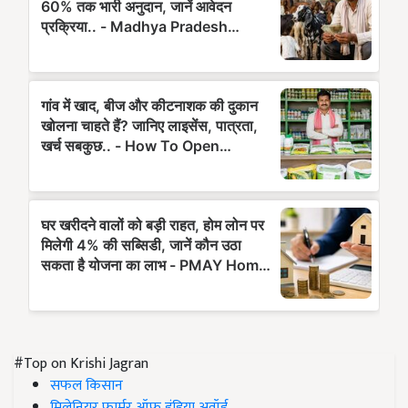
#Top on Krishi Jagran
सफल किसान
मिलेनियर फार्मर ऑफ इंडिया अवॉर्ड