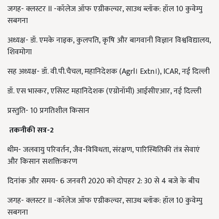
जगह- क्लस्टर II -कॉलेज ऑफ एग्रीकल्चर, साउथ ब्लॉक: हॉल 10 कुवेम्पु
सबगना
अध्यक्ष- डॉ. एमके नाइक, कुलपति, कृषि और बागवानी विज्ञान विश्वविद्यालय,
शिवमोगा
सह अध्यक्ष- डॉ. वी.पी.चैचल, महानिदेशक (Agrl। Extn।), ICAR, नई दिल्ली
डॉ. एस भास्कर, एसिस्ट महानिदेशक (एग्रोनॉमी) आईसीएआर, नई दिल्ली
प्रस्तुति- 10 प्रगतिशील किसान
तकनीकी सत्र-
2
थीम- जलवायु परिवर्तन, जैव-विविधता, संरक्षण, पारिस्थितिकी तंत्र सेवाएं
और किसान सशक्तिकरण
दिनांक और समय- 6 जनवरी 2020 को दोपहर 2: 30 से 4 बजे के बीच
जगह- क्लस्टर II -कॉलेज ऑफ एग्रीकल्चर, साउथ ब्लॉक: हॉल 10 कुवेम्पु
सबगना