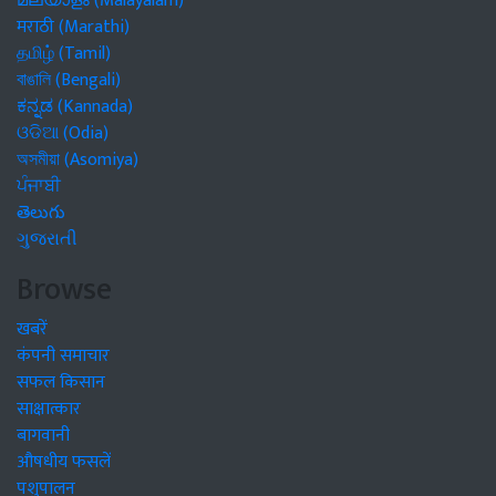
മലയാളം (Malayalam)
मराठी (Marathi)
தமிழ் (Tamil)
বাঙালি (Bengali)
ಕನ್ನಡ (Kannada)
ଓଡିଆ (Odia)
অসমীয়া (Asomiya)
ਪੰਜਾਬੀ
తెలుగు
ગુજરાતી
Browse
खबरें
कंपनी समाचार
सफल किसान
साक्षात्कार
बागवानी
औषधीय फसलें
पशुपालन