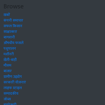
Browse
खबरें
कंपनी समाचार
सफल किसान
साक्षात्कार
बागवानी
औषधीय फसलें
पशुपालन
मशीनरी
खेती-बाड़ी
मौसम
बाजार
ग्रामीण उद्द्योग
सरकारी योजनाएं
लाइफ स्टाइल
सम्पादकीय
जॉब्स
डायरेक्टरी