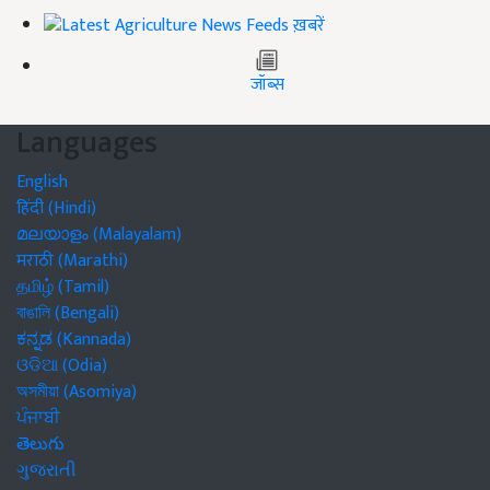
ख़बरें
जॉब्स
Languages
English
हिंदी (Hindi)
മലയാളം (Malayalam)
मराठी (Marathi)
தமிழ் (Tamil)
বাঙালি (Bengali)
ಕನ್ನಡ (Kannada)
ଓଡିଆ (Odia)
অসমীয়া (Asomiya)
ਪੰਜਾਬੀ
తెలుగు
ગુજરાતી