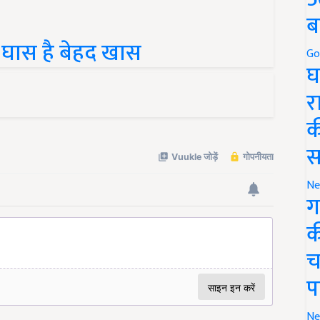
ब
 घास है बेहद खास
Go
घ
र
क
स
Ne
ग
क
च
प
Ne