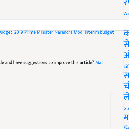
र
We
अ
idhi yojana list
pmkisan.gov.in
Farmer
'PM-Kisan' scheme
क
Budget-2019
Prime Minister Narendra Modi
Interim budget
स
ऑ
ticle and have suggestions to improve this article?
Mail
Li
स
च
ल
Go
म
5