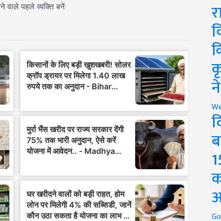
र
व
क
क
न
We
द
ब
1
क
अ
Go