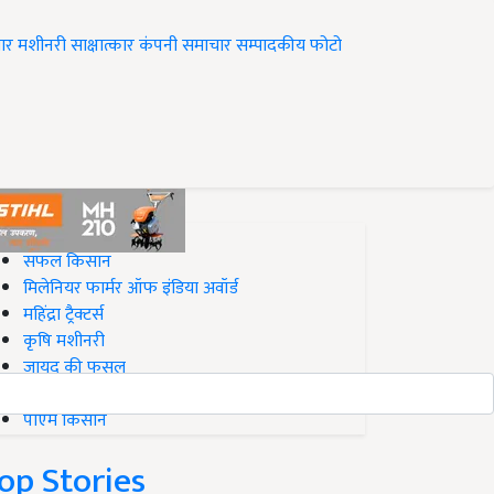
ार
मशीनरी
साक्षात्कार
कंपनी समाचार
सम्पादकीय
फोटो
op on Krishi Jagran
सफल किसान
मिलेनियर फार्मर ऑफ इंडिया अवॉर्ड
महिंद्रा ट्रैक्टर्स
कृषि मशीनरी
जायद की फसल
बिज़नेस आइडियाज
पीएम किसान
op Stories