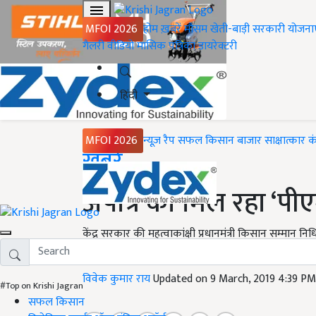
MFOI 2026
होम
ख़बरें
मौसम
खेती-बाड़ी
सरकारी योजना
गैलरी
वीडियो
मासिक पत्रिका
डायरेक्टरी
हिंदी
MFOI 2026
न्यूज़ रैप
सफल किसान
बाजार
साक्षात्कार
क
Home
ख़बरें
अपात्र को मिल रहा ‘प
केंद्र सरकार की महत्वाकांक्षी प्रधानमंत्री किसान सम्मान
दूसरी किस्त भी 1 अप्रैल तक भेजने की तैयारी हो रही है.
विवेक कुमार राय
Updated on 9 March, 2019 4:39 P
#Top on Krishi Jagran
सफल किसान