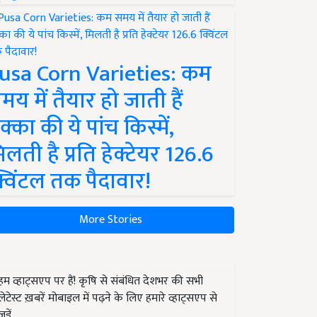
usa Corn Varieties: कम
मय में तैयार हो जाती हैं
क्का की ये पांच किस्में,
िलती है प्रति हेक्टेयर 126.6
्विंटल तक पैदावार!
More Stories
हम व्हाट्सएप पर हैं! कृषि से संबंधित देशभर की सभी
लेटेस्ट ख़बरें मोबाइल में पढ़ने के लिए हमारे व्हाट्सएप से
जुड़ें.