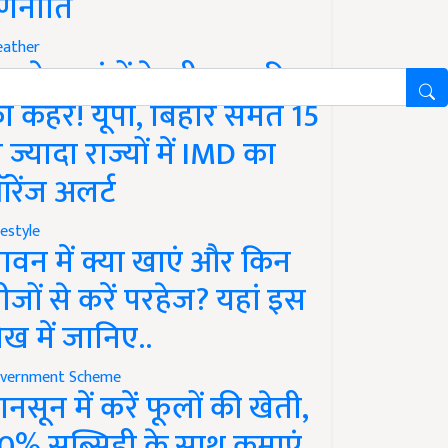
णनीति
ather
गले 12 घंटों के भीतर बारिश
ा कहर! यूपी, बिहार समेत 15
े ज्यादा राज्यों में IMD का
रेंज अलर्ट
festyle
ावन में क्या खाएं और किन
ीजों से करें परहेज? यहां इस
ेख में जानिए..
vernment Scheme
ानसून में करें फूलों की खेती,
0% सब्सिडी के साथ कमाएं