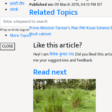
हमारी टीम
Published on:
09 March 2019, 04:13 PM IST
Related Topics
संपर्क
Central Ministry of Agriculture
pm kisan samman n
Prime Minister Farmer's Plan
PM-Kisan Scheme
#Top on Krishi Jagran
Modi cabinet
More Topics
Like this article?
CLOSE
Hey! I am
विवेक कुमार राय
. Did you liked this ar
me your suggestions and feedback.
Read next